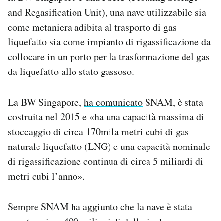
Notifiche mobile
and Regasification Unit), una nave utilizzabile sia
Regala il Post
come metaniera adibita al trasporto di gas
Hai bisogno di aiuto?
liquefatto sia come impianto di rigassificazione da
Esci
collocare in un porto per la trasformazione del gas
da liquefatto allo stato gassoso.
La BW Singapore,
ha comunicato
SNAM, è stata
costruita nel 2015 e «ha una capacità massima di
stoccaggio di circa 170mila metri cubi di gas
naturale liquefatto (LNG) e una capacità nominale
di rigassificazione continua di circa 5 miliardi di
metri cubi l’anno».
Sempre SNAM ha aggiunto che la nave è stata