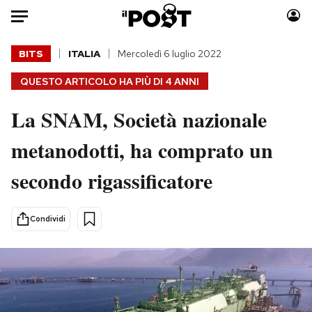
Auto
BITS
ITALIA
Mercoledì 6 luglio 2022
QUESTO ARTICOLO HA PIÙ DI
4 ANNI
HOME
La SNAM, Società nazionale
Italia
Moda
Mondo
Libri
metanodotti, ha comprato un
Politica
Consumismi
secondo rigassificatore
Tecnologia
Storie/Idee
Internet
Ok Boomer!
Scienza
Media
Condividi
Cultura
Europa
Economia
Altrecose
Sport
Mondiali calcio 2026