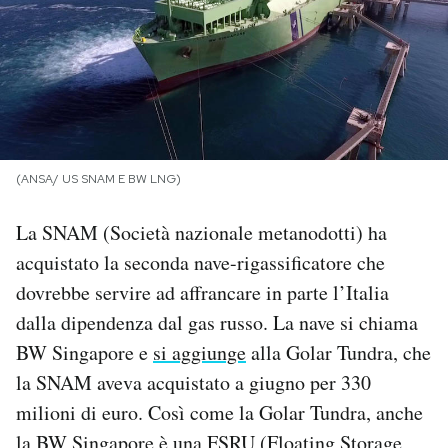
PODCAST
NEWSLETTER
I MIEI PREFERITI
(ANSA/ US SNAM E BW LNG)
La SNAM (Società nazionale metanodotti) ha
SHOP
acquistato la seconda nave-rigassificatore che
dovrebbe servire ad affrancare in parte l’Italia
CALENDARIO
dalla dipendenza dal gas russo. La nave si chiama
BW Singapore e
si aggiunge
alla Golar Tundra, che
AREA PERSONALE
la SNAM aveva acquistato a giugno per 330
milioni di euro. Così come la Golar Tundra, anche
Area Personale
Newsletter
la BW Singapore è una FSRU (Floating Storage