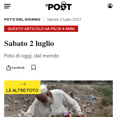
Auto
FOTO DEL GIORNO
Sabato 2 luglio 2022
QUESTO ARTICOLO HA PIÙ DI
4 ANNI
HOME
Sabato 2 luglio
Italia
Moda
Mondo
Libri
Foto di oggi, dal mondo
Politica
Consumismi
Tecnologia
Storie/Idee
Condividi
Internet
Ok Boomer!
Scienza
Media
Cultura
Europa
Economia
Altrecose
Sport
Mondiali calcio 2026