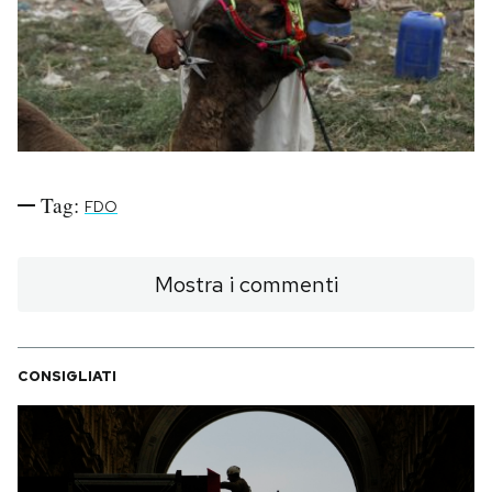
PODCAST
NEWSLETTER
I MIEI PREFERITI
Tag:
FDO
SHOP
Mostra i commenti
CALENDARIO
CONSIGLIATI
AREA PERSONALE
Area Personale
Newsletter