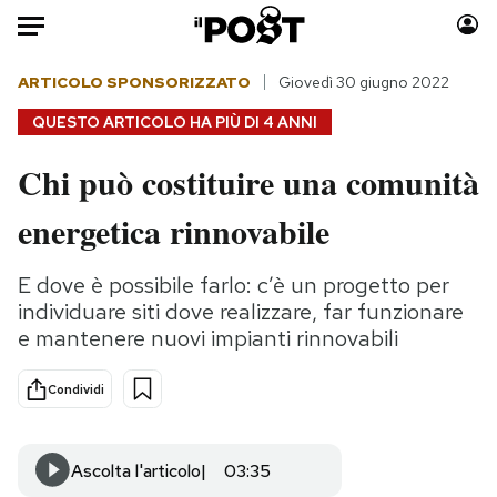
Auto
ARTICOLO SPONSORIZZATO
Giovedì 30 giugno 2022
QUESTO ARTICOLO HA PIÙ DI
4 ANNI
HOME
Chi può costituire una comunità
Italia
Moda
energetica rinnovabile
Mondo
Libri
Politica
Consumismi
E dove è possibile farlo: c’è un progetto per
Tecnologia
Storie/Idee
individuare siti dove realizzare, far funzionare
Internet
Ok Boomer!
e mantenere nuovi impianti rinnovabili
Scienza
Media
Cultura
Europa
Condividi
Economia
Altrecose
Sport
Mondiali calcio 2026
Ascolta l'articolo
03:35