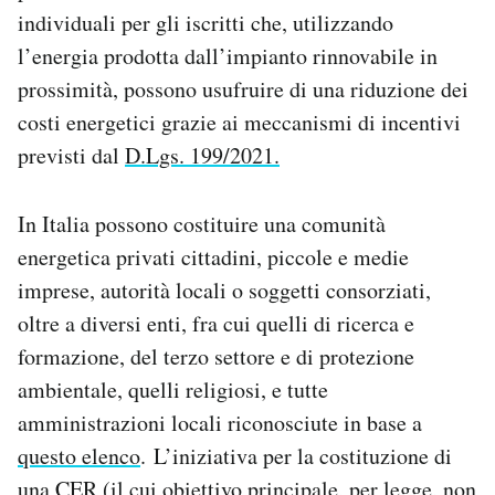
Notifiche mobile
individuali per gli iscritti che, utilizzando
Regala il Post
l’energia prodotta dall’impianto rinnovabile in
Hai bisogno di aiuto?
prossimità, possono usufruire di una riduzione dei
Esci
costi energetici grazie ai meccanismi di incentivi
previsti dal
D.Lgs. 199/2021.
In Italia possono costituire una comunità
energetica privati cittadini, piccole e medie
imprese, autorità locali o soggetti consorziati,
oltre a diversi enti, fra cui quelli di ricerca e
formazione, del terzo settore e di protezione
ambientale, quelli religiosi, e tutte
amministrazioni locali riconosciute in base a
questo elenco
. L’iniziativa per la costituzione di
una CER (il cui obiettivo principale, per legge, non