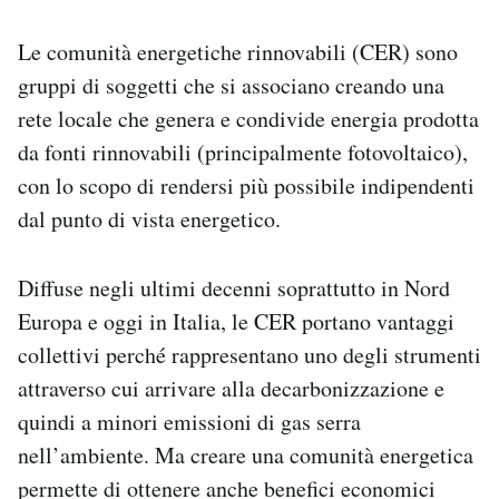
PODCAST
Le comunità energetiche rinnovabili (CER) sono
gruppi di soggetti che si associano creando una
rete locale che genera e condivide energia prodotta
NEWSLETTER
da fonti rinnovabili (principalmente fotovoltaico),
con lo scopo di rendersi più possibile indipendenti
I MIEI PREFERITI
dal punto di vista energetico.
SHOP
Diffuse negli ultimi decenni soprattutto in Nord
Europa e oggi in Italia, le CER portano vantaggi
CALENDARIO
collettivi perché rappresentano uno degli strumenti
attraverso cui arrivare alla decarbonizzazione e
AREA PERSONALE
quindi a minori emissioni di gas serra
nell’ambiente. Ma creare una comunità energetica
Area Personale
permette di ottenere anche benefici economici
Newsletter