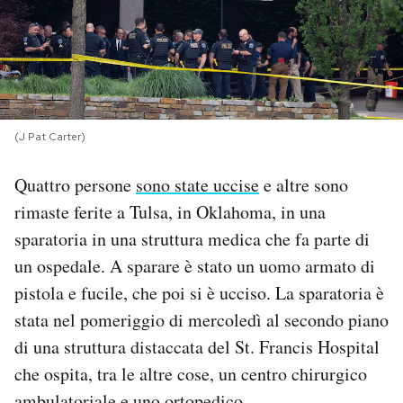
PODCAST
NEWSLETTER
(J Pat Carter)
I MIEI PREFERITI
Quattro persone
sono state uccise
e altre sono
rimaste ferite a Tulsa, in Oklahoma, in una
SHOP
sparatoria in una struttura medica che fa parte di
un ospedale. A sparare è stato un uomo armato di
CALENDARIO
pistola e fucile, che poi si è ucciso. La sparatoria è
stata nel pomeriggio di mercoledì al secondo piano
AREA PERSONALE
di una struttura distaccata del St. Francis Hospital
che ospita, tra le altre cose, un centro chirurgico
Area Personale
Newsletter
ambulatoriale e uno ortopedico.