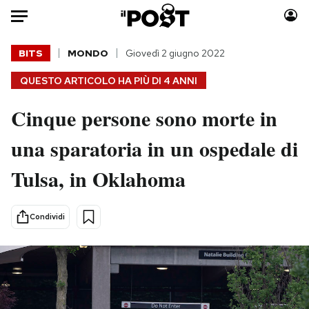
Auto
BITS
MONDO
Giovedì 2 giugno 2022
QUESTO ARTICOLO HA PIÙ DI
4 ANNI
HOME
Cinque persone sono morte in
Italia
Moda
Mondo
Libri
una sparatoria in un ospedale di
Politica
Consumismi
Tulsa, in Oklahoma
Tecnologia
Storie/Idee
Internet
Ok Boomer!
Scienza
Media
Condividi
Cultura
Europa
Economia
Altrecose
Sport
Mondiali calcio 2026