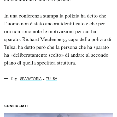
Notifiche mobile
Regala il Post
In una conferenza stampa la polizia ha detto che
Hai bisogno di aiuto?
l’uomo non è stato ancora identificato e che per
Esci
ora non sono note le motivazioni per cui ha
sparato. Richard Meulenberg, capo della polizia di
Tulsa, ha detto però che la persona che ha sparato
ha «deliberatamente scelto» di andare al secondo
piano di quella specifica struttura.
Tag:
-
SPARATORIA
TULSA
CONSIGLIATI