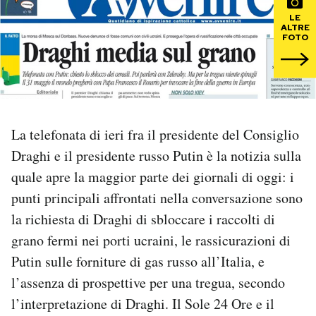
LE
ALTRE
PODCAST
FOTO
NEWSLETTER
I MIEI PREFERITI
La telefonata di ieri fra il presidente del Consiglio
Draghi e il presidente russo Putin è la notizia sulla
SHOP
quale apre la maggior parte dei giornali di oggi: i
punti principali affrontati nella conversazione sono
CALENDARIO
la richiesta di Draghi di sbloccare i raccolti di
grano fermi nei porti ucraini, le rassicurazioni di
Putin sulle forniture di gas russo all’Italia, e
AREA PERSONALE
l’assenza di prospettive per una tregua, secondo
Area Personale
l’interpretazione di Draghi. Il Sole 24 Ore e il
Newsletter