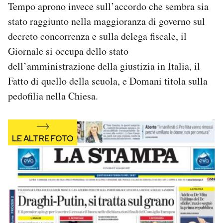
Tempo aprono invece sull’accordo che sembra sia
Notifiche mobile
stato raggiunto nella maggioranza di governo sul
Regala il Post
Hai bisogno di aiuto?
decreto concorrenza e sulla delega fiscale, il
Esci
Giornale si occupa dello stato
dell’amministrazione della giustizia in Italia, il
Fatto di quello della scuola, e Domani titola sulla
pedofilia nella Chiesa.