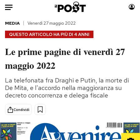
Auto
MEDIA
Venerdì 27 maggio 2022
QUESTO ARTICOLO HA PIÙ DI
4 ANNI
HOME
Le prime pagine di venerdì 27
Italia
Moda
maggio 2022
Mondo
Libri
Politica
Consumismi
La telefonata fra Draghi e Putin, la morte di
Tecnologia
Storie/Idee
De Mita, e l'accordo nella maggioranza su
Internet
Ok Boomer!
decreto concorrenza e delega fiscale
Scienza
Media
Cultura
Europa
Condividi
Economia
Altrecose
Sport
Mondiali calcio 2026