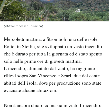
PODCAST
NEWSLETTER
(ANSA/Francesco Terracina)
Mercoledì mattina, a Stromboli, una delle isole
I MIEI PREFERITI
Eolie, in Sicilia, si è sviluppato un vasto incendio
che è durato per tutta la giornata ed è stato spento
SHOP
solo nelle prime ore di giovedì mattina.
L’incendio, alimentato dal vento, ha raggiunto i
CALENDARIO
rilievi sopra San Vincenzo e Scari, due dei centri
abitati dell’isola, dove per precauzione sono state
evacuate alcune abitazioni.
AREA PERSONALE
Area Personale
Non è ancora chiaro come sia iniziato l’incendio:
Newsletter