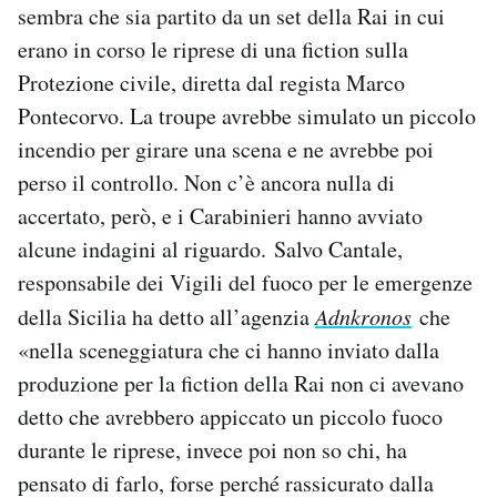
sembra che sia partito da un set della Rai in cui
Notifiche mobile
erano in corso le riprese di una fiction sulla
Regala il Post
Hai bisogno di aiuto?
Protezione civile, diretta dal regista Marco
Esci
Pontecorvo. La troupe avrebbe simulato un piccolo
incendio per girare una scena e ne avrebbe poi
perso il controllo. Non c’è ancora nulla di
accertato, però, e i Carabinieri hanno avviato
alcune indagini al riguardo. Salvo Cantale,
responsabile dei Vigili del fuoco per le emergenze
della Sicilia ha detto all’agenzia
Adnkronos
che
«nella sceneggiatura che ci hanno inviato dalla
produzione per la fiction della Rai non ci avevano
detto che avrebbero appiccato un piccolo fuoco
durante le riprese, invece poi non so chi, ha
pensato di farlo, forse perché rassicurato dalla