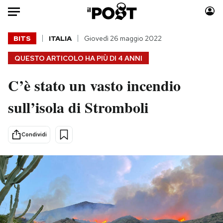
Auto
BITS
ITALIA
Giovedì 26 maggio 2022
QUESTO ARTICOLO HA PIÙ DI
4 ANNI
HOME
C’è stato un vasto incendio
Italia
Moda
Mondo
Libri
sull’isola di Stromboli
Politica
Consumismi
Tecnologia
Storie/Idee
Condividi
Internet
Ok Boomer!
Scienza
Media
Cultura
Europa
Economia
Altrecose
Sport
Mondiali calcio 2026