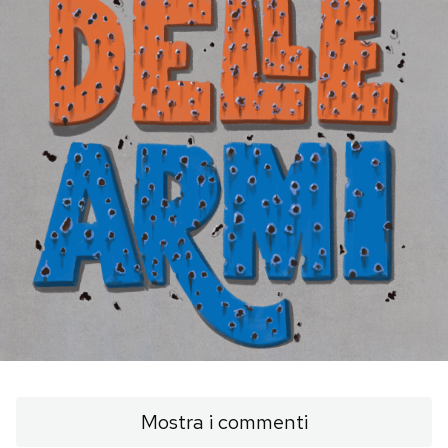
PODCAST
NEWSLETTER
I MIEI PREFERITI
SHOP
CALENDARIO
AREA PERSONALE
Area Personale
Mostra i commenti
Newsletter