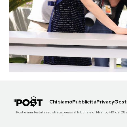
PODCAST
NEWSLETTER
I MIEI PREFERITI
SHOP
CALENDARIO
Chi siamo
Pubblicità
Privacy
Gesti
AREA PERSONALE
Il Post è una testata registrata presso il Tribunale di Milano, 419 del
Area Personale
Newsletter