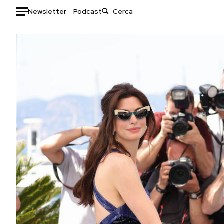
Newsletter
Podcast
Auto
HOME
Italia
Moda
Mondo
Libri
Politica
Consumismi
Tecnologia
Storie/Idee
Internet
Ok Boomer!
Scienza
Media
Cultura
Europa
Economia
Altrecose
Sport
Mondiali calcio 2026