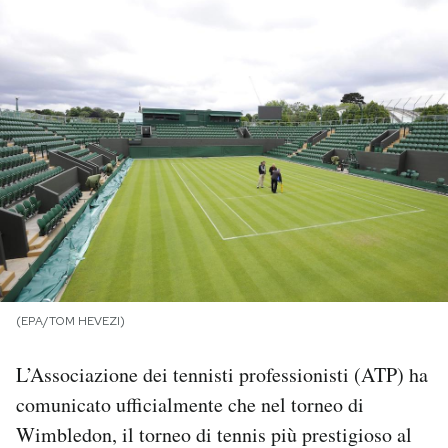
PODCAST
NEWSLETTER
I MIEI PREFERITI
SHOP
CALENDARIO
(EPA/TOM HEVEZI)
AREA PERSONALE
L’Associazione dei tennisti professionisti (ATP) ha
comunicato ufficialmente che nel torneo di
Area Personale
Wimbledon, il torneo di tennis più prestigioso al
Newsletter