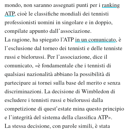
mondo, non saranno assegnati punti per i
ranking
Notifiche mobile
Regala il Post
ATP
, cioè le classifiche mondiali dei tennisti
Hai bisogno di aiuto?
professionisti uomini in singolare e in doppio,
Esci
compilate appunto dall’associazione.
La ragione, ha spiegato l’ATP
in un comunicato
, è
l’esclusione dal torneo dei tennisti e delle tenniste
russi e bielorussi. Per l’associazione, dice il
comunicato, «è fondamentale che i tennisti di
qualsiasi nazionalità abbiano la possibilità di
partecipare ai tornei sulla base del merito e senza
discriminazioni. La decisione di Wimbledon di
escludere i tennisti russi e bielorussi dalla
competizione di quest’estate mina questo principio
e l’integrità del sistema della classifica ATP».
La stessa decisione, con parole simili, è stata