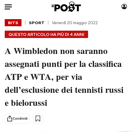
Auto
BITS
SPORT
Venerdì 20 maggio 2022
QUESTO ARTICOLO HA PIÙ DI
4 ANNI
HOME
A Wimbledon non saranno
Italia
Moda
Mondo
Libri
assegnati punti per la classifica
Politica
Consumismi
ATP e WTA, per via
Tecnologia
Storie/Idee
Internet
Ok Boomer!
dell’esclusione dei tennisti russi
Scienza
Media
e bielorussi
Cultura
Europa
Economia
Altrecose
Sport
Mondiali calcio 2026
Condividi