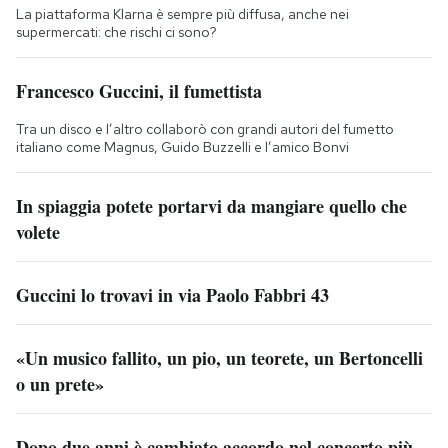
La piattaforma Klarna è sempre più diffusa, anche nei
supermercati: che rischi ci sono?
Francesco Guccini, il fumettista
Tra un disco e l’altro collaborò con grandi autori del fumetto
italiano come Magnus, Guido Buzzelli e l’amico Bonvi
In spiaggia potete portarvi da mangiare quello che
volete
Guccini lo trovavi in via Paolo Fabbri 43
«Un musico fallito, un pio, un teorete, un Bertoncelli
o un prete»
Dopo due anni è cambiato accordo nel concerto più