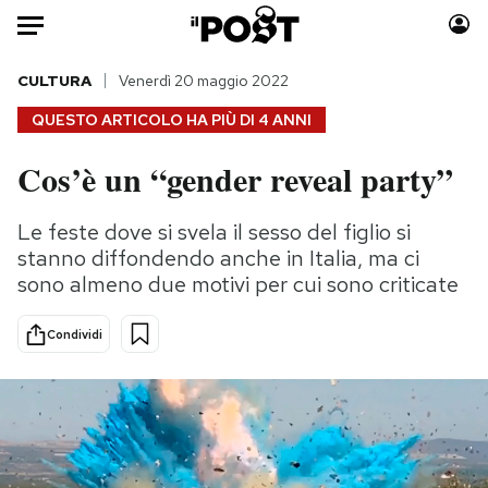
Auto
CULTURA
Venerdì 20 maggio 2022
QUESTO ARTICOLO HA PIÙ DI
4 ANNI
HOME
Cos’è un “gender reveal party”
Italia
Moda
Mondo
Libri
Le feste dove si svela il sesso del figlio si
Politica
Consumismi
stanno diffondendo anche in Italia, ma ci
Tecnologia
Storie/Idee
sono almeno due motivi per cui sono criticate
Internet
Ok Boomer!
Condividi
Scienza
Media
Cultura
Europa
Economia
Altrecose
Sport
Mondiali calcio 2026