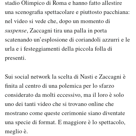
stadio Olimpico di Roma e hanno fatto allestire
Notifiche mobile
una scenografia spettacolare e piuttosto pacchiana:
Regala il Post
nel video si vede che, dopo un momento di
Hai bisogno di aiuto?
Esci
suspense
, Zaccagni tira una palla in porta
scatenando un’esplosione di coriandoli azzurri e le
urla e i festeggiamenti della piccola folla di
presenti.
Sui social network la scelta di Nasti e Zaccagni è
finita al centro di una polemica per lo sfarzo
considerato da molti eccessivo, ma il loro è solo
uno dei tanti video che si trovano online che
mostrano come queste cerimonie siano diventate
una specie di format. E maggiore è lo spettacolo,
meglio è.