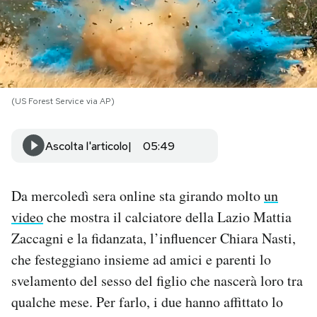
PODCAST
NEWSLETTER
(US Forest Service via AP)
I MIEI PREFERITI
Ascolta l'articolo
05:49
SHOP
Da mercoledì sera online sta girando molto
un
video
che mostra il calciatore della Lazio Mattia
CALENDARIO
Zaccagni e la fidanzata, l’influencer Chiara Nasti,
che festeggiano insieme ad amici e parenti lo
AREA PERSONALE
svelamento del sesso del figlio che nascerà loro tra
Area Personale
qualche mese. Per farlo, i due hanno affittato lo
Newsletter