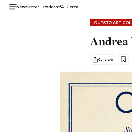
Newsletter
Podcast
Auto
QUESTO ARTICOLO
Andrea 
HOME
Italia
Moda
Mondo
Libri
Condividi
Politica
Consumismi
Tecnologia
Storie/Idee
Internet
Ok Boomer!
Scienza
Media
Cultura
Europa
Economia
Altrecose
Sport
Mondiali calcio 2026