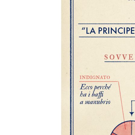
PODCAST
NEWSLETTER
I MIEI PREFERITI
SHOP
CALENDARIO
AREA PERSONALE
Area Personale
Newsletter