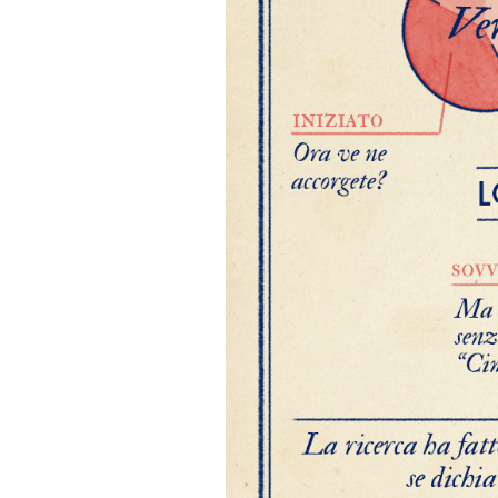
Notifiche mobile
Regala il Post
Hai bisogno di aiuto?
Esci