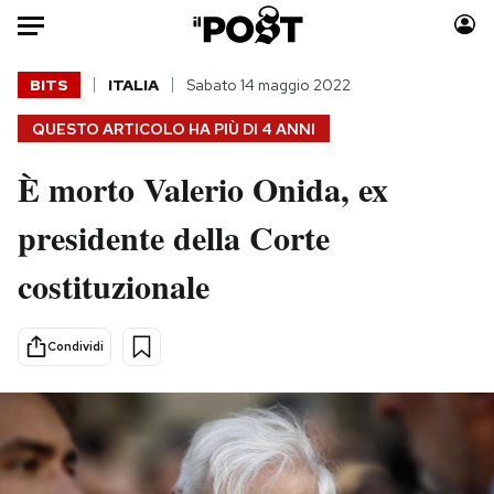
Auto
BITS
ITALIA
Sabato 14 maggio 2022
QUESTO ARTICOLO HA PIÙ DI
4 ANNI
HOME
È morto Valerio Onida, ex
Italia
Moda
Mondo
Libri
presidente della Corte
Politica
Consumismi
costituzionale
Tecnologia
Storie/Idee
Internet
Ok Boomer!
Scienza
Media
Condividi
Cultura
Europa
Economia
Altrecose
Sport
Mondiali calcio 2026