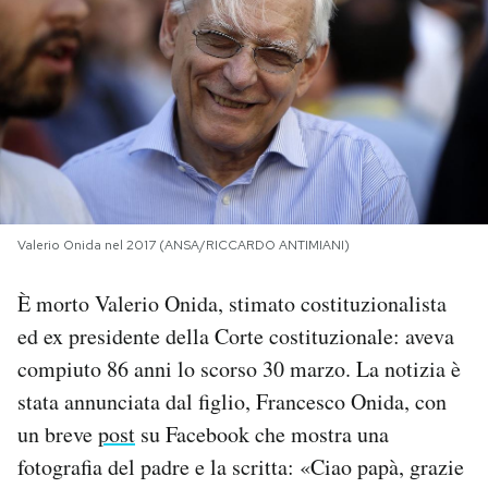
PODCAST
NEWSLETTER
I MIEI PREFERITI
Valerio Onida nel 2017 (ANSA/RICCARDO ANTIMIANI)
SHOP
È morto Valerio Onida, stimato costituzionalista
CALENDARIO
ed ex presidente della Corte costituzionale: aveva
compiuto 86 anni lo scorso 30 marzo. La notizia è
stata annunciata dal figlio, Francesco Onida, con
AREA PERSONALE
un breve
post
su Facebook che mostra una
Area Personale
fotografia del padre e la scritta: «Ciao papà, grazie
Newsletter