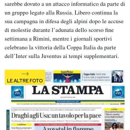
sarebbe dovuto a un attacco informatico da parte di
Notifiche mobile
un gruppo legato alla Russia. Libero continua la
Regala il Post
Hai bisogno di aiuto?
sua campagna in difesa degli alpini dopo le accuse
Esci
di molestie durante l’adunata dello scorso fine
settimana a Rimini, mentre i giornali sportivi
celebrano la vittoria della Coppa Italia da parte
dell’Inter sulla Juventus ai tempi supplementari.