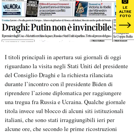
LE
ALTRE
PODCAST
FOTO
NEWSLETTER
I MIEI PREFERITI
I titoli principali in apertura sui giornali di oggi
riguardano la visita negli Stati Uniti del presidente
SHOP
del Consiglio Draghi e la richiesta rilanciata
durante l’incontro con il presidente Biden di
CALENDARIO
riprendere l’azione diplomatica per raggiungere
una tregua fra Russia e Ucraina. Qualche giornale
titola invece sul blocco di alcuni siti istituzionali
AREA PERSONALE
italiani, che sono stati irraggiungibili ieri per
Area Personale
alcune ore, che secondo le prime ricostruzioni
Newsletter