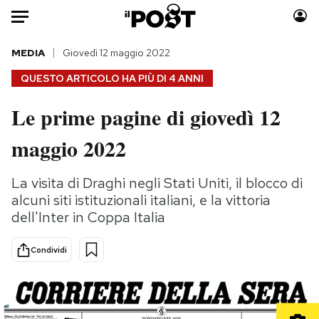
Auto
MEDIA
Giovedì 12 maggio 2022
QUESTO ARTICOLO HA PIÙ DI
4 ANNI
HOME
Le prime pagine di giovedì 12
Italia
Moda
maggio 2022
Mondo
Libri
Politica
Consumismi
La visita di Draghi negli Stati Uniti, il blocco di
Tecnologia
Storie/Idee
alcuni siti istituzionali italiani, e la vittoria
Internet
Ok Boomer!
dell'Inter in Coppa Italia
Scienza
Media
Cultura
Europa
Condividi
Economia
Altrecose
Sport
Mondiali calcio 2026