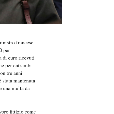
inistro francese
0 per
a di euro ricevuti
ene per entrambi
con tre anni
 è stata mantenuta
re una multa da
voro fittizio come