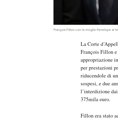
Notifiche mobile
Regala il Post
Hai bisogno di aiuto?
Esci
François Fillon con la moglie Penelope al t
La Corte d’Appel
François Fillon e
appropriazione in
per prestazioni p
riducendole di un
sospesi, e due an
l’interdizione da
375mila euro.
Fillon era stato 