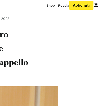
Abbonati
Shop
Regala
o 2022
ro
e
appello