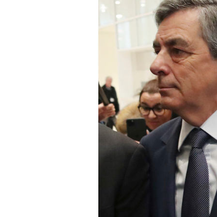
PODCAST
NEWSLETTER
I MIEI PREFERITI
SHOP
CALENDARIO
AREA PERSONALE
Area Personale
Newsletter