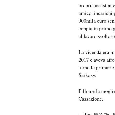
propria assistent
amico, incarichi 
900mila euro senz
coppia in primo g
al lavoro svolto» 
La vicenda era in
2017 e aveva affo
turno le primarie
Sarkozy.
Fillon e la mogli
Cassazione.
Tag:
-
FRANCIA