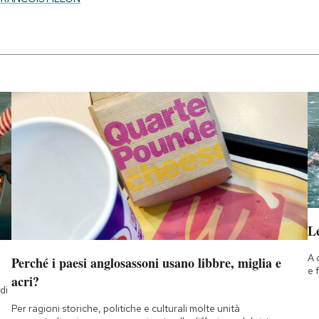
Le
A 
Perché i paesi anglosassoni usano libbre, miglia e
e 
acri?
di
a
Per ragioni storiche, politiche e culturali molte unità