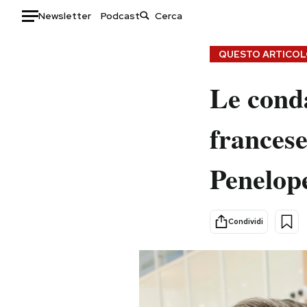
Newsletter
Podcast
Auto
QUESTO ARTICOLO
HOME
Le cond
Italia
Moda
francese
Mondo
Libri
Politica
Consumismi
Penelope
Tecnologia
Storie/Idee
Internet
Ok Boomer!
Scienza
Media
Condividi
Cultura
Europa
Economia
Altrecose
Sport
Mondiali calcio 2026