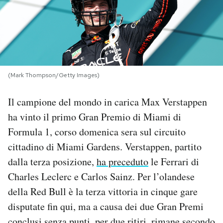
PODCAST
NEWSLETTER
(Mark Thompson/Getty Images)
I MIEI PREFERITI
Il campione del mondo in carica Max Verstappen
ha vinto il primo Gran Premio di Miami di
SHOP
Formula 1, corso domenica sera sul circuito
cittadino di Miami Gardens. Verstappen, partito
CALENDARIO
dalla terza posizione,
ha preceduto
le Ferrari di
Charles Leclerc e Carlos Sainz. Per l’olandese
AREA PERSONALE
della Red Bull è la terza vittoria in cinque gare
disputate fin qui, ma a causa dei due Gran Premi
Area Personale
Newsletter
conclusi senza punti, per due ritiri, rimane secondo