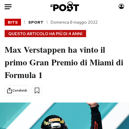
Auto
BITS
SPORT
Domenica 8 maggio 2022
QUESTO ARTICOLO HA PIÙ DI
4 ANNI
HOME
Max Verstappen ha vinto il
Italia
Moda
Mondo
Libri
primo Gran Premio di Miami di
Politica
Consumismi
Formula 1
Tecnologia
Storie/Idee
Internet
Ok Boomer!
Scienza
Media
Condividi
Cultura
Europa
Economia
Altrecose
Sport
Mondiali calcio 2026