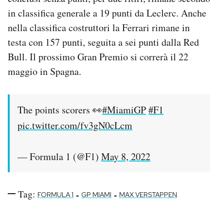
Notifiche mobile
in classifica generale a 19 punti da Leclerc. Anche
Regala il Post
nella classifica costruttori la Ferrari rimane in
Hai bisogno di aiuto?
testa con 157 punti, seguita a sei punti dalla Red
Esci
Bull. Il prossimo Gran Premio si correrà il 22
maggio in Spagna.
The points scorers 👀
#MiamiGP
#F1
pic.twitter.com/fv3gN0cLcm
— Formula 1 (@F1)
May 8, 2022
Tag:
-
-
FORMULA 1
GP MIAMI
MAX VERSTAPPEN