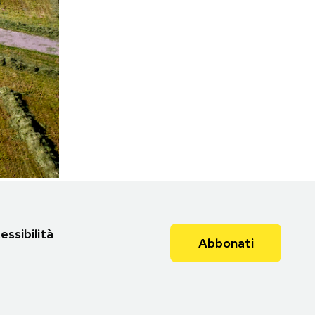
essibilità
Abbonati