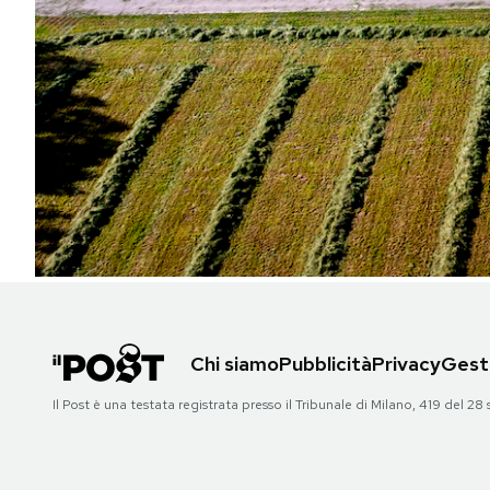
PODCAST
NEWSLETTER
I MIEI PREFERITI
SHOP
CALENDARIO
Chi siamo
Pubblicità
Privacy
Gesti
AREA PERSONALE
Il Post è una testata registrata presso il Tribunale di Milano, 419 del
Area Personale
Newsletter