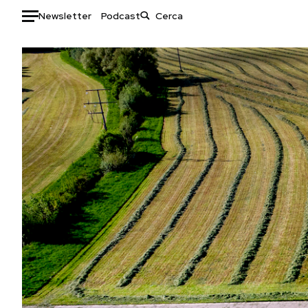
Newsletter
Podcast
Auto
HOME
Italia
Moda
Mondo
Libri
Politica
Consumismi
Tecnologia
Storie/Idee
Internet
Ok Boomer!
Scienza
Media
Cultura
Europa
Economia
Altrecose
Sport
Mondiali calcio 2026