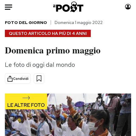
Auto
FOTO DEL GIORNO
Domenica 1 maggio 2022
QUESTO ARTICOLO HA PIÙ DI
4 ANNI
HOME
Domenica primo maggio
Italia
Moda
Mondo
Libri
Le foto di oggi dal mondo
Politica
Consumismi
Tecnologia
Storie/Idee
Condividi
Internet
Ok Boomer!
Scienza
Media
Cultura
Europa
Economia
Altrecose
Sport
Mondiali calcio 2026