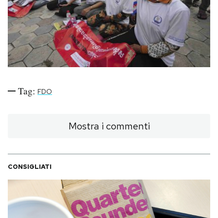
PODCAST
NEWSLETTER
I MIEI PREFERITI
Tag:
FDO
SHOP
Mostra i commenti
CALENDARIO
CONSIGLIATI
AREA PERSONALE
Area Personale
Newsletter