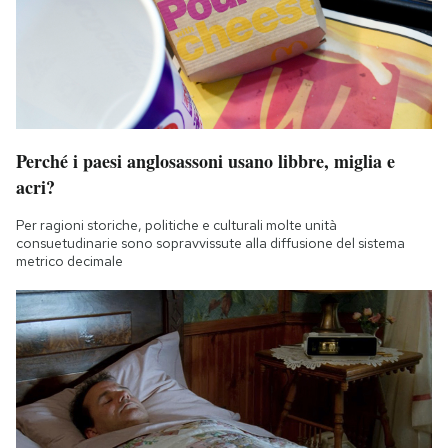
Notifiche mobile
Regala il Post
Hai bisogno di aiuto?
Esci
Perché i paesi anglosassoni usano libbre, miglia e
acri?
Per ragioni storiche, politiche e culturali molte unità
consuetudinarie sono sopravvissute alla diffusione del sistema
metrico decimale