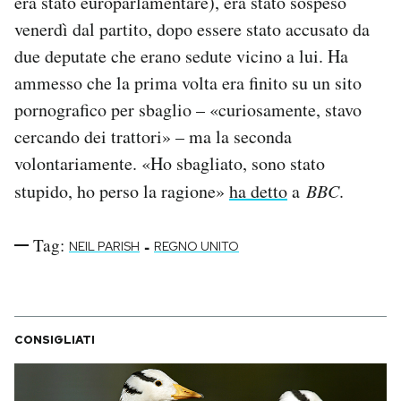
era stato europarlamentare), era stato sospeso
Notifiche mobile
venerdì dal partito, dopo essere stato accusato da
Regala il Post
due deputate che erano sedute vicino a lui. Ha
Hai bisogno di aiuto?
ammesso che la prima volta era finito su un sito
Esci
pornografico per sbaglio – «curiosamente, stavo
cercando dei trattori» – ma la seconda
volontariamente. «Ho sbagliato, sono stato
stupido, ho perso la ragione»
ha detto
a
BBC
.
Tag:
-
NEIL PARISH
REGNO UNITO
CONSIGLIATI