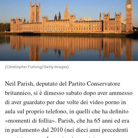
PODCAST
NEWSLETTER
I MIEI PREFERITI
(Christopher Furlong/Getty Images)
SHOP
Neil Parish, deputato del Partito Conservatore
britannico, si è dimesso sabato dopo aver ammesso
CALENDARIO
di aver guardato per due volte dei video porno in
aula sul proprio telefono, in quelli che ha definito
AREA PERSONALE
«momenti di follia». Parish, che ha 65 anni ed era
Area Personale
in parlamento dal 2010 (nei dieci anni precedenti
Newsletter