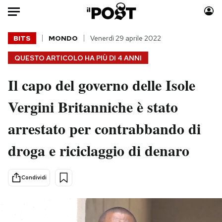
Auto
BITS
MONDO
Venerdì 29 aprile 2022
QUESTO ARTICOLO HA PIÙ DI
4 ANNI
HOME
Il capo del governo delle Isole
Italia
Moda
Mondo
Libri
Vergini Britanniche è stato
Politica
Consumismi
arrestato per contrabbando di
Tecnologia
Storie/Idee
Internet
Ok Boomer!
droga e riciclaggio di denaro
Scienza
Media
Cultura
Europa
Condividi
Economia
Altrecose
Sport
Mondiali calcio 2026