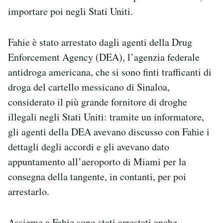
Notifiche mobile
importare poi negli Stati Uniti.
Regala il Post
Hai bisogno di aiuto?
Fahie è stato arrestato dagli agenti della Drug
Esci
Enforcement Agency (DEA), l’agenzia federale
antidroga americana, che si sono finti trafficanti di
droga del cartello messicano di Sinaloa,
considerato il più grande fornitore di droghe
illegali negli Stati Uniti: tramite un informatore,
gli agenti della DEA avevano discusso con Fahie i
dettagli degli accordi e gli avevano dato
appuntamento all’aeroporto di Miami per la
consegna della tangente, in contanti, per poi
arrestarlo.
Assieme a Fahie sono stati arrestati anche