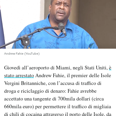
PODCAST
NEWSLETTER
I MIEI PREFERITI
Andrew Fahie (YouTube)
SHOP
Giovedì all’aeroporto di Miami, negli Stati Uniti,
è
stato arrestato
Andrew Fahie, il premier delle Isole
CALENDARIO
Vergini Britanniche, con l’accusa di traffico di
droga e riciclaggio di denaro: Fahie avrebbe
AREA PERSONALE
accettato una tangente di 700mila dollari (circa
660mila euro) per permettere il traffico di migliaia
Area Personale
di chili di cocaina attraverso il porto delle Isole, da
Newsletter