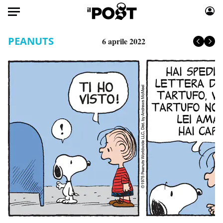
Auto
PEANUTS
6 aprile 2022
HOME
Italia
Moda
Mondo
Libri
Politica
Consumismi
Tecnologia
Storie/Idee
Internet
Ok Boomer!
Scienza
Media
Cultura
Europa
Economia
Altrecose
Sport
Mondiali calcio 2026