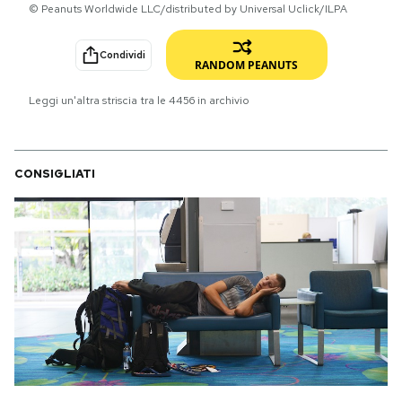
© Peanuts Worldwide LLC/distributed by Universal Uclick/ILPA
PODCAST
Condividi
RANDOM PEANUTS
NEWSLETTER
Leggi un'altra striscia tra le
4456
in archivio
I MIEI PREFERITI
CONSIGLIATI
SHOP
CALENDARIO
AREA PERSONALE
Area Personale
Newsletter