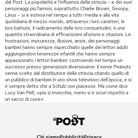
dal Post. La popolarità e l’influenza della striscia – e dei suoi
personaggi più famosi, soprattutto Charlie Brown, Snoopy,
Linus – si è estesa nel tempo a tutti i media e alla vita
quotidiana di mezzo mondo, attraverso i loro caratteri, le
loro battute, il radicamento delle loro consuetudini, e una
quantità straordinaria di efficacissimi aforismi e citazioni. Le
frustrazioni, insicurezze, illusioni, ansie, dei personaggi
bambini hanno sempre rispecchiato quelle dei lettori adulti
aggiungendovi tenerezze infantili che hanno sempre
appassionato i lettori bambini: costruendo nel tempo un
successo presso generazioni diversissime. Il nome Peanuts
venne scelto dal distributore della striscia citando quello di
un pubblico di bambini in uno show televisivo dell’epoca, e si
è sempre detto che a Schulz non piacesse. Ma come dice
Lucy Van Pelt, «più si invecchia, meno si è sicuri rispetto a
un sacco di cose».
Chi siamo
Pubblicità
Privacy