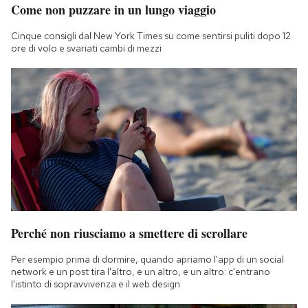
Come non puzzare in un lungo viaggio
Notifiche mobile
Regala il Post
Cinque consigli dal New York Times su come sentirsi puliti dopo 12
Hai bisogno di aiuto?
ore di volo e svariati cambi di mezzi
Esci
Perché non riusciamo a smettere di scrollare
Per esempio prima di dormire, quando apriamo l'app di un social
network e un post tira l'altro, e un altro, e un altro: c'entrano
l'istinto di sopravvivenza e il web design