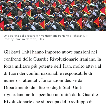
PODCAST
NEWSLETTER
Una parata delle Guardie Rivoluzionarie iraniane a Teheran (AP
Photo/Ebrahim Noroozi, File)
I MIEI PREFERITI
Gli Stati Uniti
hanno imposto
nuove sanzioni nei
SHOP
confronti delle Guardie Rivoluzionarie iraniane, la
forza militare più potente dell’Iran, molto attiva al
CALENDARIO
di fuori dei confini nazionali e responsabile di
numerosi attentati. Le sanzioni decise dal
Dipartimento del Tesoro degli Stati Uniti
AREA PERSONALE
riguardano nello specifico un’unità delle Guardie
Area Personale
Rivoluzionarie che si occupa dello sviluppo di
Newsletter