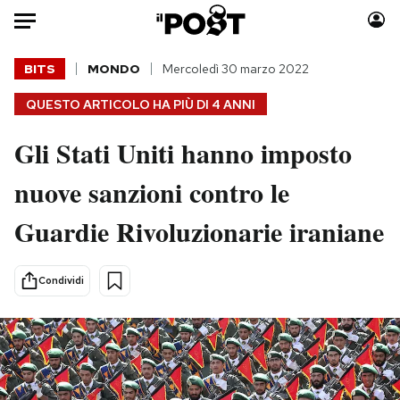
Auto
BITS
MONDO
Mercoledì 30 marzo 2022
QUESTO ARTICOLO HA PIÙ DI
4 ANNI
HOME
Gli Stati Uniti hanno imposto
Italia
Moda
Mondo
Libri
nuove sanzioni contro le
Politica
Consumismi
Guardie Rivoluzionarie iraniane
Tecnologia
Storie/Idee
Internet
Ok Boomer!
Scienza
Media
Condividi
Cultura
Europa
Economia
Altrecose
Sport
Mondiali calcio 2026