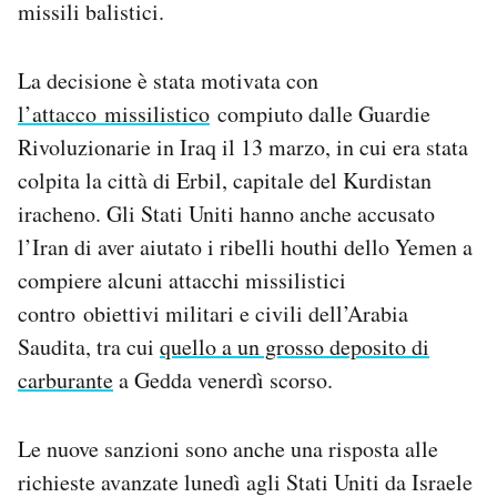
missili balistici.
Notifiche mobile
Regala il Post
Hai bisogno di aiuto?
La decisione è stata motivata con
Esci
l’attacco missilistico
compiuto dalle Guardie
Rivoluzionarie in Iraq il 13 marzo, in cui era stata
colpita la città di Erbil, capitale del Kurdistan
iracheno. Gli Stati Uniti hanno anche accusato
l’Iran di aver aiutato i ribelli houthi dello Yemen a
compiere alcuni attacchi missilistici
contro obiettivi militari e civili dell’Arabia
Saudita, tra cui
quello a un grosso deposito di
carburante
a Gedda venerdì scorso.
Le nuove sanzioni sono anche una risposta alle
richieste avanzate lunedì agli Stati Uniti da Israele