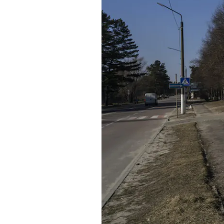
PODCAST
NEWSLETTER
I MIEI PREFERITI
SHOP
CALENDARIO
AREA PERSONALE
Area Personale
Newsletter