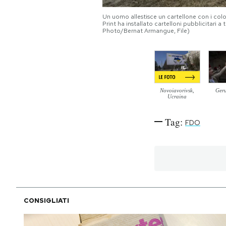
Notifiche mobile
Un uomo allestisce un cartellone con i colo
Regala il Post
Print ha installato cartelloni pubblicitari a 
Photo/Bernat Armangue, File)
Hai bisogno di aiuto?
Esci
Novoiavorivsk,
Ger
Ucraina
Tag:
FDO
CONSIGLIATI