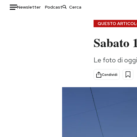
Newsletter
Podcast
Auto
QUESTO ARTICOLO
Sabato 
HOME
Italia
Moda
Le foto di og
Mondo
Libri
Politica
Consumismi
Condividi
Tecnologia
Storie/Idee
Internet
Ok Boomer!
Scienza
Media
Cultura
Europa
Economia
Altrecose
Sport
Mondiali calcio 2026