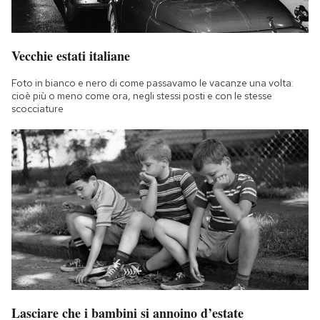
Vecchie estati italiane
Foto in bianco e nero di come passavamo le vacanze una volta:
cioè più o meno come ora, negli stessi posti e con le stesse
scocciature
Lasciare che i bambini si annoino d’estate