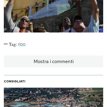
PODCAST
NEWSLETTER
I MIEI PREFERITI
Tag:
FDO
SHOP
Mostra i commenti
CALENDARIO
CONSIGLIATI
AREA PERSONALE
Area Personale
Newsletter