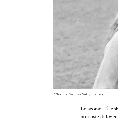
PODCAST
NEWSLETTER
I MIEI PREFERITI
SHOP
CALENDARIO
(Chaloner Woods/Getty Images)
AREA PERSONALE
Lo scorso 15 febb
Area Personale
proposte di legge 
Newsletter