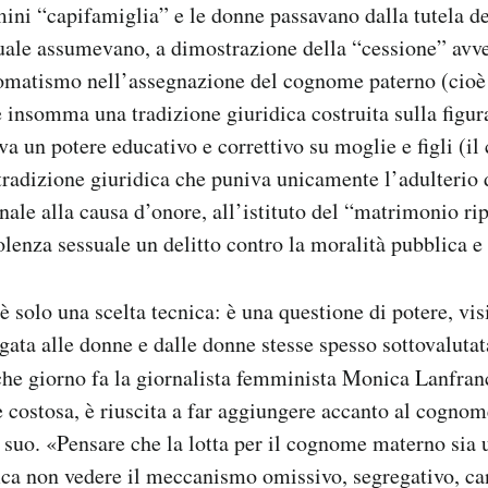
mini “capifamiglia” e le donne passavano dalla tutela de
uale assumevano, a dimostrazione della “cessione” avve
matismo nell’assegnazione del cognome paterno (cioè
te insomma una tradizione giuridica costruita sulla figur
a un potere educativo e correttivo su moglie e figli (il 
tradizione giuridica che puniva unicamente l’adulterio 
nale alla causa d’onore, all’istituto del “matrimonio ri
olenza sessuale un delitto contro la moralità pubblica e
 solo una scelta tecnica: è una questione di potere, visi
gata alle donne e dalle donne stesse spesso sottovaluta
he giorno fa la giornalista femminista Monica Lanfran
 costosa, è riuscita a far aggiungere accanto al cognom
il suo. «Pensare che la lotta per il cognome materno sia
ica non vedere il meccanismo omissivo, segregativo, can