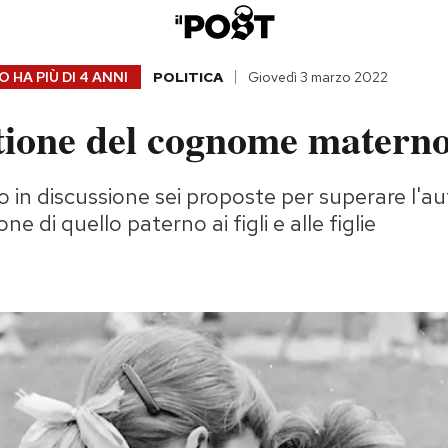
 HA PIÙ DI
4 ANNI
POLITICA
Giovedì 3 marzo 2022
tione del cognome matern
 in discussione sei proposte per superare l'
ne di quello paterno ai figli e alle figlie