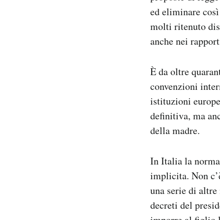
Notifiche mobile
ed eliminare cos
Regala il Post
molti ritenuto dis
Hai bisogno di aiuto?
anche nei rapport
Esci
È da oltre quarant
convenzioni intern
istituzioni europe
definitiva, ma anc
della madre.
In Italia la norma
implicita. Non c’
una serie di altr
decreti del presi
imporre al figlio