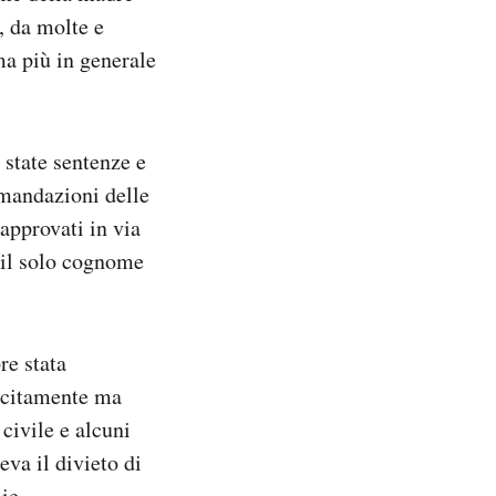
, da molte e
 ma più in generale
o state sentenze e
comandazioni delle
 approvati in via
a il solo cognome
re stata
licitamente ma
civile e alcuni
va il divieto di
ie.