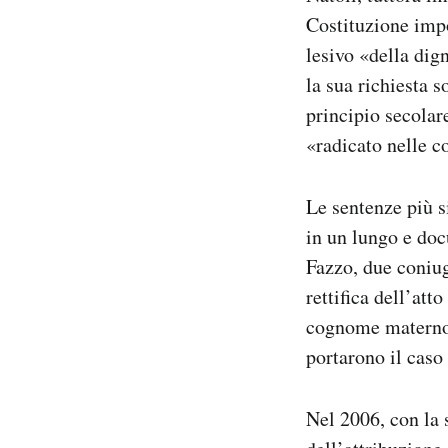
Costituzione impo
lesivo «della dig
la sua richiesta 
principio secolar
«radicato nelle c
Le sentenze più s
in un lungo e do
Fazzo, due coniug
rettifica dell’att
cognome materno. 
portarono il caso
Nel 2006, con la 