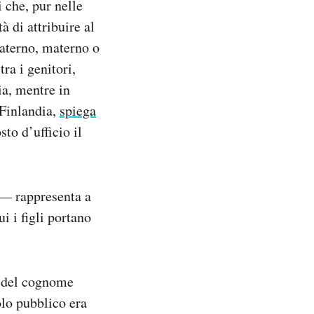
i che, pur nelle
à di attribuire al
paterno, materno o
ra i genitori,
ia, mentre in
 Finlandia,
spiega
to d’ufficio il
 — rappresenta a
i i figli portano
e del cognome
olo pubblico era