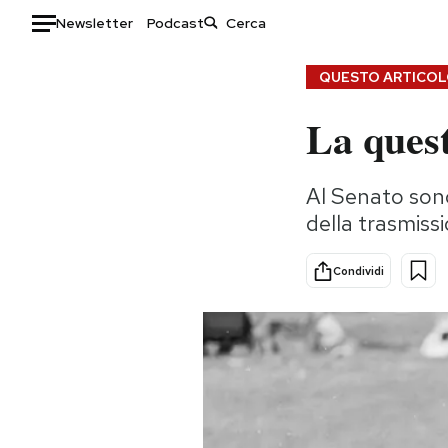
Newsletter
Podcast
Auto
QUESTO ARTICOLO
La ques
HOME
Italia
Moda
Al Senato sono
Mondo
Libri
della trasmissio
Politica
Consumismi
Tecnologia
Storie/Idee
Condividi
Internet
Ok Boomer!
Scienza
Media
Cultura
Europa
Economia
Altrecose
Sport
Mondiali calcio 2026