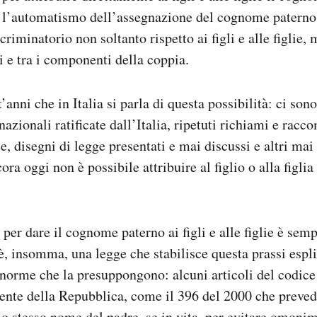
ì l’automatismo dell’assegnazione del cognome paterno
criminatorio non soltanto rispetto ai figli e alle figlie,
i e tra i componenti della coppia.
’anni che in Italia si parla di questa possibilità: ci son
azionali ratificate dall’Italia, ripetuti richiami e rac
e, disegni di legge presentati e mai discussi e altri mai
ora oggi non è possibile attribuire al figlio o alla figli
 per dare il cognome paterno ai figli e alle figlie è semp
è, insomma, una legge che stabilisce questa prassi esp
e norme che la presuppongono: alcuni articoli del codice 
dente della Repubblica, come il 396 del 2000 che prevede
 lo stesso nome del padre, se in vita, per evitare omonim