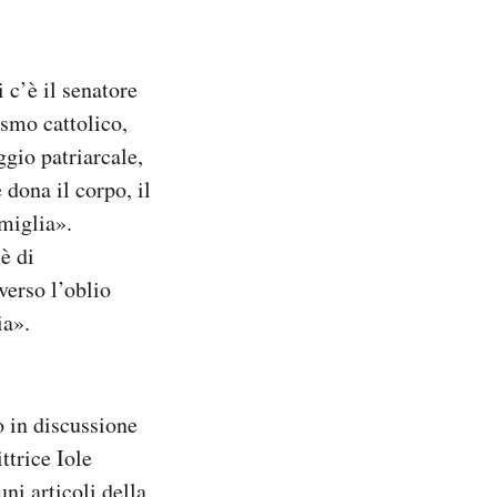
 c’è il senatore
ismo cattolico,
gio patriarcale,
 dona il corpo, il
miglia».
è di
verso l’oblio
ia».
 in discussione
ttrice Iole
ni articoli della