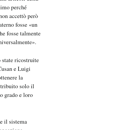
ttimo perché
 non accettò però
aterno fosse «un
he fosse talmente
universalmente».
state ricostruite
Cusan e Luigi
ttenere la
tribuito solo il
o grado e loro
e il sistema