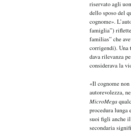
riservato agli uo
dello sposo del q
cognome». L’auto
famiglia”) riflet
familias” che avev
corrigendi). Una 
dava rilevanza pe
considerava la vi
«Il cognome non è
autorevolezza, ne
MicroMega
qualc
procedura lunga e
suoi figli anche 
secondaria signif