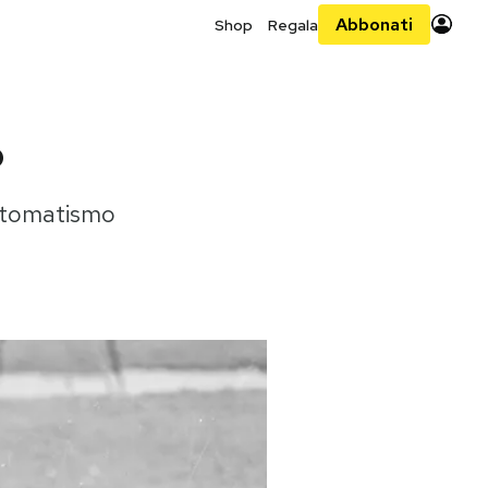
Abbonati
Shop
Regala
o
automatismo