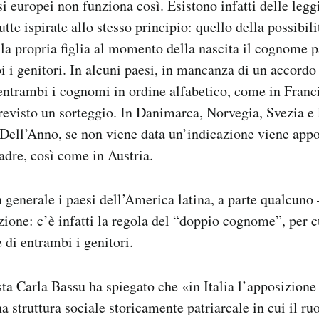
si europei non funziona così. Esistono infatti delle legg
utte ispirate allo stesso principio: quello della possibilit
alla propria figlia al momento della nascita il cognome 
 i genitori. In alcuni paesi, in mancanza di un accordo t
ntrambi i cognomi in ordine alfabetico, come in Franc
evisto un sorteggio. In Danimarca, Norvegia, Svezia e
 Dell’Anno, se non viene data un’indicazione viene appos
dre, così come in Austria.
generale i paesi dell’America latina, a parte qualcuno
zione: c’è infatti la regola del “doppio cognome”, per cu
di entrambi i genitori.
sta Carla Bassu ha spiegato che «in Italia l’apposizion
na struttura sociale storicamente patriarcale in cui il ru