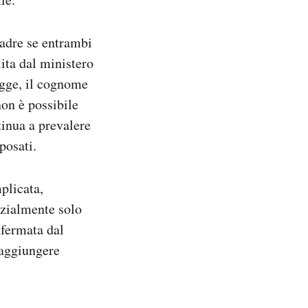
padre se entrambi
ita dal ministero
egge, il cognome
on è possibile
inua a prevalere
posati.
plicata,
izialmente solo
nfermata dal
 aggiungere