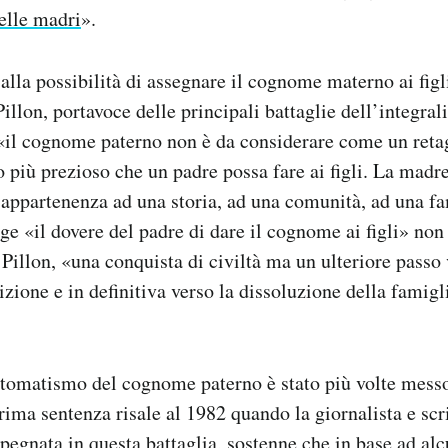
delle madri
».
 alla possibilità di assegnare il cognome materno ai figli
illon, portavoce delle principali battaglie dell’integral
«il cognome paterno non è da considerare come un retag
 più prezioso che un padre possa fare ai figli. La madre
appartenenza ad una storia, ad una comunità, ad una fa
ge «il dovere del padre di dare il cognome ai figli» non 
Pillon, «una conquista di civiltà ma un ulteriore passo 
izione e in definitiva verso la dissoluzione della famigl
utomatismo del cognome paterno è stato più volte messo
rima sentenza risale al 1982 quando la giornalista e scri
pegnata in questa battaglia, sostenne che in base ad alcu