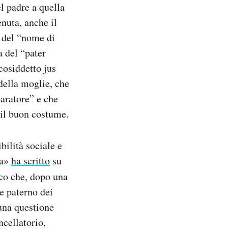
l padre a quella
nuta, anche il
 del “nome di
a del “pater
cosiddetto jus
della moglie, che
paratore” e che
 il buon costume.
bilità sociale e
ta»
ha scritto
su
co che, dopo una
e paterno dei
 una questione
cellatorio,