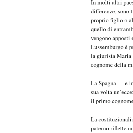
In molti altri pae
differenze, sono t
proprio figlio o 
quello di entrambi
vengono apposti e
Lussemburgo è pr
la giurista Maria
cognome della ma
La Spagna — e in 
sua volta un’ecce
il primo cognome 
La costituzionali
paterno riflette u