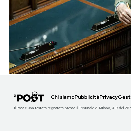
PODCAST
NEWSLETTER
I MIEI PREFERITI
SHOP
CALENDARIO
Chi siamo
Pubblicità
Privacy
Gesti
AREA PERSONALE
Il Post è una testata registrata presso il Tribunale di Milano, 419 del
Area Personale
Newsletter