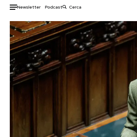
Newsletter
Podcast
Auto
HOME
Italia
Moda
Mondo
Libri
Politica
Consumismi
Tecnologia
Storie/Idee
Internet
Ok Boomer!
Scienza
Media
Cultura
Europa
Economia
Altrecose
Sport
Mondiali calcio 2026