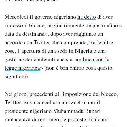
Notifiche mobile
Regala il Post
Mercoledì il governo nigeriano
ha detto
di aver
Hai bisogno di aiuto?
rimosso il blocco, originariamente disposto «fino a
Esci
data da destinarsi», dopo aver raggiunto un
accordo con Twitter che comprende, tra le altre
cose, l’apertura di una sede in Nigeria e una
gestione dei contenuti che sia «
in linea con la
legge nigeriana
» (non è ben chiaro cosa questo
significhi).
Nei giorni precedenti all’imposizione del blocco,
Twitter aveva cancellato un tweet in cui il
presidente nigeriano Muhammadu Buhari
minacciava di reprimere le proteste di alcuni