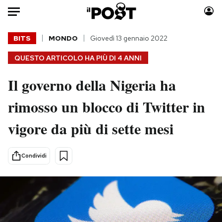
Auto
BITS
MONDO
Giovedì 13 gennaio 2022
QUESTO ARTICOLO HA PIÙ DI
4 ANNI
HOME
Il governo della Nigeria ha
Italia
Moda
Mondo
Libri
rimosso un blocco di Twitter in
Politica
Consumismi
vigore da più di sette mesi
Tecnologia
Storie/Idee
Internet
Ok Boomer!
Scienza
Media
Condividi
Cultura
Europa
Economia
Altrecose
Sport
Mondiali calcio 2026