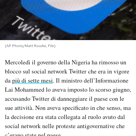
PODCAST
NEWSLETTER
(AP Photo/Matt Rourke, File)
I MIEI PREFERITI
Mercoledì il governo della Nigeria ha rimosso un
blocco sul social network Twitter che era in vigore
SHOP
da
più di sette mesi
. Il ministro dell’Informazione
Lai Mohammed lo aveva imposto lo scorso giugno,
CALENDARIO
accusando Twitter di danneggiare il paese con le
sue attività. Non aveva specificato in che senso, ma
AREA PERSONALE
la decisione era stata collegata al ruolo avuto dal
social network nelle proteste antigovernative che
Area Personale
Newsletter
c’erano state nel paese.