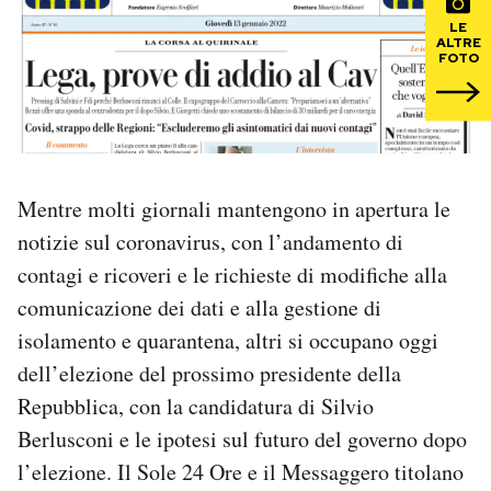
LE
ALTRE
PODCAST
FOTO
NEWSLETTER
I MIEI PREFERITI
Mentre molti giornali mantengono in apertura le
notizie sul coronavirus, con l’andamento di
SHOP
contagi e ricoveri e le richieste di modifiche alla
comunicazione dei dati e alla gestione di
CALENDARIO
isolamento e quarantena, altri si occupano oggi
dell’elezione del prossimo presidente della
Repubblica, con la candidatura di Silvio
AREA PERSONALE
Berlusconi e le ipotesi sul futuro del governo dopo
Area Personale
l’elezione. Il Sole 24 Ore e il Messaggero titolano
Newsletter