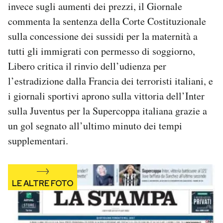
invece sugli aumenti dei prezzi, il Giornale
Notifiche mobile
commenta la sentenza della Corte Costituzionale
Regala il Post
Hai bisogno di aiuto?
sulla concessione dei sussidi per la maternità a
Esci
tutti gli immigrati con permesso di soggiorno,
Libero critica il rinvio dell’udienza per
l’estradizione dalla Francia dei terroristi italiani, e
i giornali sportivi aprono sulla vittoria dell’Inter
sulla Juventus per la Supercoppa italiana grazie a
un gol segnato all’ultimo minuto dei tempi
supplementari.