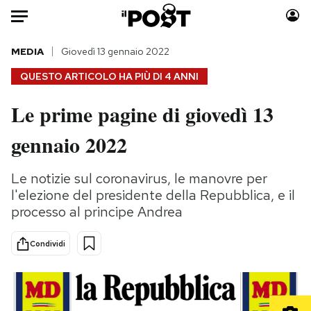
Auto
MEDIA
Giovedì 13 gennaio 2022
QUESTO ARTICOLO HA PIÙ DI
4 ANNI
HOME
Le prime pagine di giovedì 13
Italia
Moda
gennaio 2022
Mondo
Libri
Politica
Consumismi
Le notizie sul coronavirus, le manovre per
Tecnologia
Storie/Idee
l'elezione del presidente della Repubblica, e il
Internet
Ok Boomer!
processo al principe Andrea
Scienza
Media
Cultura
Europa
Condividi
Economia
Altrecose
Sport
Mondiali calcio 2026