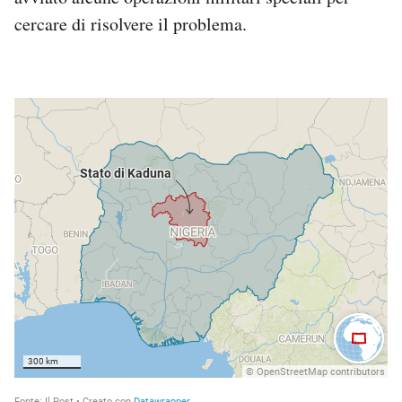
Notifiche mobile
cercare di risolvere il problema.
Regala il Post
Hai bisogno di aiuto?
Esci