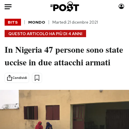
Auto
BITS
MONDO
Martedì 21 dicembre 2021
QUESTO ARTICOLO HA PIÙ DI
4 ANNI
HOME
In Nigeria 47 persone sono state
Italia
Moda
Mondo
Libri
uccise in due attacchi armati
Politica
Consumismi
Tecnologia
Storie/Idee
Condividi
Internet
Ok Boomer!
Scienza
Media
Cultura
Europa
Economia
Altrecose
Sport
Mondiali calcio 2026