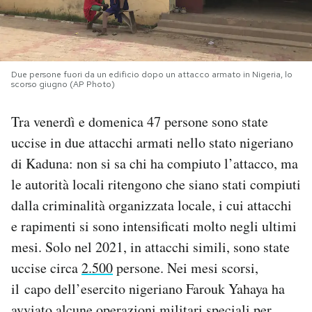
PODCAST
NEWSLETTER
Due persone fuori da un edificio dopo un attacco armato in Nigeria, lo
scorso giugno (AP Photo)
Tra venerdì e domenica 47 persone sono state
I MIEI PREFERITI
uccise in due attacchi armati nello stato nigeriano
di Kaduna: non si sa chi ha compiuto l’attacco, ma
SHOP
le autorità locali ritengono che siano stati compiuti
dalla criminalità organizzata locale, i cui attacchi
CALENDARIO
e rapimenti si sono intensificati molto negli ultimi
mesi. Solo nel 2021, in attacchi simili, sono state
AREA PERSONALE
uccise circa
2.500
persone. Nei mesi scorsi,
il capo dell’esercito nigeriano Farouk Yahaya ha
Area Personale
Newsletter
avviato alcune operazioni militari speciali per