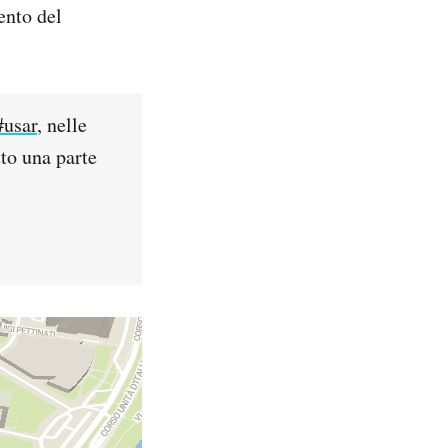
ento del
#usar
, nelle
tto una parte