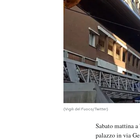
PODCAST
NEWSLETTER
I MIEI PREFERITI
SHOP
CALENDARIO
(Vigili del Fuoco/Twitter)
AREA PERSONALE
Sabato mattina a 
Area Personale
palazzo in via Ge
Newsletter