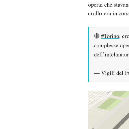
operai che stavan
Notifiche mobile
crollo era in cor
Regala il Post
Hai bisogno di aiuto?
Esci
🔴
#Torino
, cr
complesse opera
dell’intelaiatur
— Vigili del 