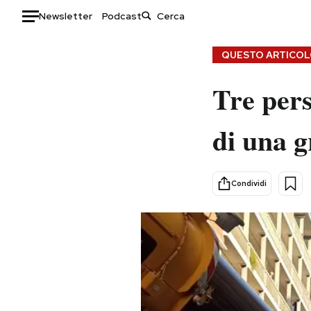
Newsletter
Podcast
Auto
QUESTO ARTICOLO
HOME
Tre pers
Italia
Moda
di una g
Mondo
Libri
Politica
Consumismi
Tecnologia
Storie/Idee
Condividi
Internet
Ok Boomer!
Scienza
Media
Cultura
Europa
Economia
Altrecose
Sport
Mondiali calcio 2026