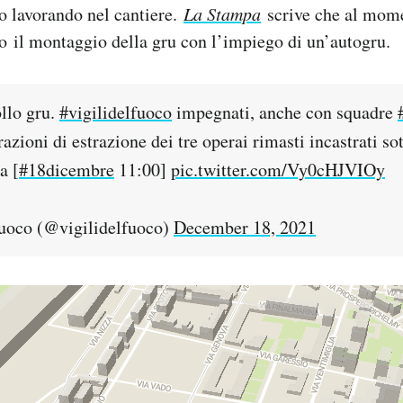
o lavorando nel cantiere.
La Stampa
scrive che al mom
so il montaggio della gru con l’impiego di un’autogru.
ollo gru.
#vigilidelfuoco
impegnati, anche con squadre
zioni di estrazione dei tre operai rimasti incastrati so
a [
#18dicembre
11:00]
pic.twitter.com/Vy0cHJVIOy
Fuoco (@vigilidelfuoco)
December 18, 2021