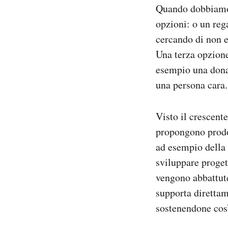
Quando dobbiamo s
Notifiche mobile
Regala il Post
opzioni: o un rega
Hai bisogno di aiuto?
cercando di non e
Esci
Una terza opzione
esempio una donaz
una persona cara.
Visto il crescent
propongono prodot
ad esempio della
sviluppare proget
vengono abbattute
supporta direttam
sostenendone cos