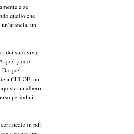
iamente a se
endo quello che
, un’arancia, un
no dei suoi vivai
 A quel punto
. Da quel
zie a
CHLOE, un
cquista un albero
verso periodici
certificato in pdf
nvece, riceve
una