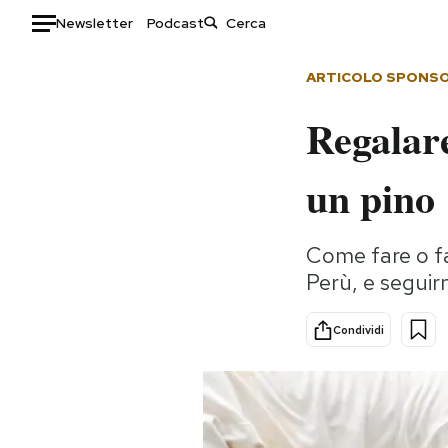
Newsletter
Podcast
Auto
ARTICOLO SPONS
Regalare
HOME
Italia
Moda
un pino
Mondo
Libri
Politica
Consumismi
Come fare o fa
Tecnologia
Storie/Idee
Perù, e seguir
Internet
Ok Boomer!
Scienza
Media
Condividi
Cultura
Europa
Economia
Altrecose
Sport
Mondiali calcio 2026