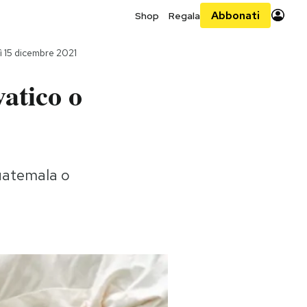
Abbonati
Shop
Regala
 15 dicembre 2021
vatico o
Guatemala o