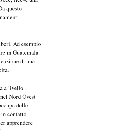
Da questo
ornamenti
lberi
. Ad esempio
are in Guatemala.
reazione di una
ita.
a a livello
 nel Nord Ovest
 occupa delle
in contatto
per apprendere