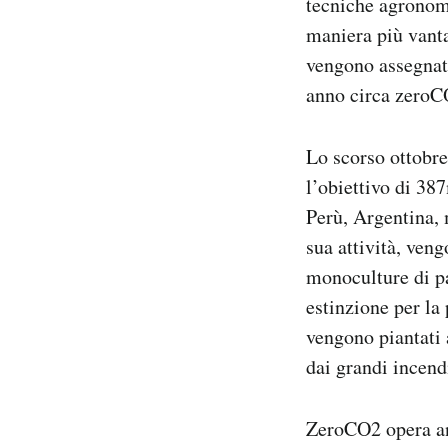
tecniche agronomi
maniera più vanta
vengono assegnati
anno circa zeroCO2
Lo scorso ottobre
l’obiettivo di 38
Perù, Argentina, 
sua attività, veng
monoculture di pa
estinzione per la
vengono piantati a
dai grandi incend
ZeroCO2 opera anc