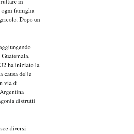
fruttare in
a ogni famiglia
agricolo. Dopo un
 raggiungendo
ui Guatemala,
O2 ha iniziato la
 a causa delle
n via di
 Argentina
gonia distrutti
sce diversi