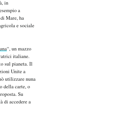
à, in
 esempio a
o di Mare,
ha
gricola e sociale
una
“, un mazzo
atrici italiane.
o sul pianeta. Il
zioni Unite a
uò utilizzare nuna
 della carte, o
proposta. Su
à di accedere a