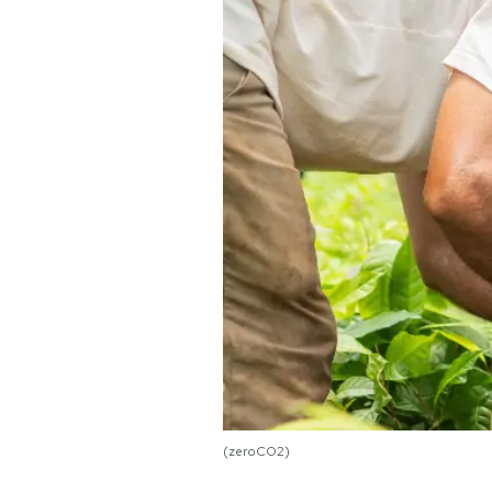
PODCAST
NEWSLETTER
I MIEI PREFERITI
SHOP
CALENDARIO
AREA PERSONALE
Area Personale
(zeroCO2)
Newsletter