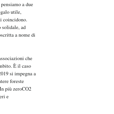
o pensiamo a due
galo utile,
ni coincidono.
 solidale, ad
scritta a nome di
associazioni che
mbito. È il caso
 2019 si impegna a
tere foreste
 In più zeroCO2
eri e