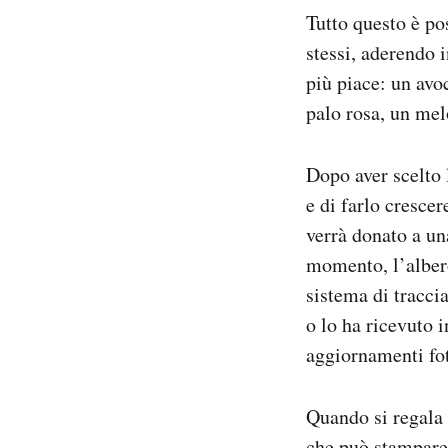
Tutto questo è po
stessi, aderendo 
più piace: un avo
palo rosa, un m
Dopo aver scelto 
e di farlo cresce
verrà donato a una
momento, l’albero
sistema di tracci
o lo ha ricevuto i
aggiornamenti fot
Quando si regala 
che può stampare 