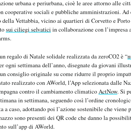
azione urbana e periurbana, cioè le aree attorno alle citt
on cooperative sociali e pubbliche amministrazioni. Ad
 della Vettabbia, vicino ai quartieri di Corvetto e Port
tto
sui ciliegi selvatici
in collaborazione con
l’impresa a
arms.
 un regalo di Natale solidale realizzata da zeroCO2 è “
n
er ogni settimana dell’anno, disegnate da giovani illustr
 un consiglio originale su come ridurre il proprio impatt
stato realizzato con AWorld, l’App selezionata dalle Na
ampagna contro il cambiamento climatico
ActNow
. Si p
timana in settimana, seguendo così l’ordine cronologico
a a caso, adottando poi l’azione sostenibile che viene 
mazzo sono presenti dei QR code che danno la possibilit
to sull’app di AWorld.