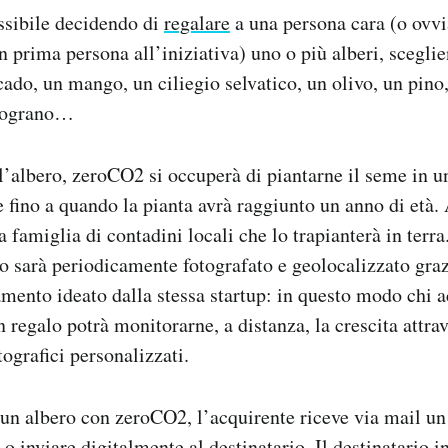
ssibile decidendo di
regalare
a una persona cara (o ovv
in prima persona all’iniziativa) uno o più alberi, scegli
cado, un mango, un ciliegio selvatico, un olivo, un pino
elograno…
l’albero, zeroCO2 si occuperà di piantarne il seme in u
re fino a quando la pianta avrà raggiunto un anno di età.
 famiglia di contadini locali che lo trapianterà in terra
 sarà periodicamente fotografato e geolocalizzato gra
amento ideato dalla stessa startup: in questo modo chi a
n regalo potrà monitorarne, a distanza, la crescita attra
ografici personalizzati.
un albero con zeroCO2, l’acquirente riceve via mail un 
o inviare digitalmente al destinatario. Il destinatario i