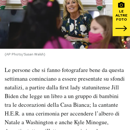
LE
PODCAST
ALTRE
FOTO
NEWSLETTER
I MIEI PREFERITI
(AP Photo/Susan Walsh)
Le persone che si fanno fotografare bene da questa
SHOP
settimana cominciano a essere presentate su sfondi
natalizi, a partire dalla first lady statunitense Jill
CALENDARIO
Biden che legge un libro a un gruppo di bambini
tra le decorazioni della Casa Bianca; la cantante
AREA PERSONALE
H.E.R. a una cerimonia per accendere l’albero di
Area Personale
Natale a Washington e anche Kyle Minogue,
Newsletter