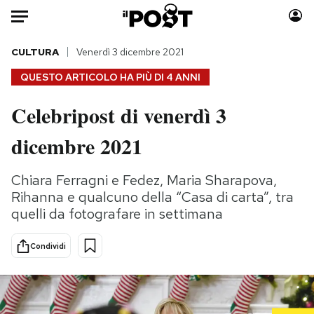
Auto
CULTURA
Venerdì 3 dicembre 2021
QUESTO ARTICOLO HA PIÙ DI
4 ANNI
HOME
Celebripost di venerdì 3
Italia
Moda
dicembre 2021
Mondo
Libri
Politica
Consumismi
Chiara Ferragni e Fedez, Maria Sharapova,
Tecnologia
Storie/Idee
Rihanna e qualcuno della “Casa di carta”, tra
Internet
Ok Boomer!
quelli da fotografare in settimana
Scienza
Media
Cultura
Europa
Condividi
Economia
Altrecose
Sport
Mondiali calcio 2026