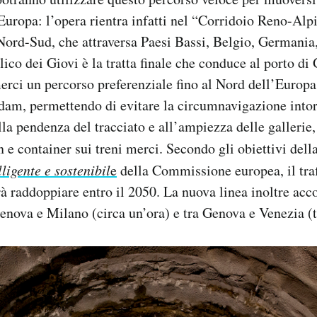
’Europa: l’opera rientra infatti nel
“Corridoio Reno-Alp
ord-Sud, che attraversa Paesi Bassi, Belgio, Germania,
lico dei Giovi è la tratta f
inale che conduce al porto di 
rci un percorso preferenziale fino al Nord dell’Europa 
rdam, permettendo di evitare la circumnavigazione into
la pendenza del tracciato e all’ampiezza delle gallerie, 
n e container sui treni merci.
Secondo gli obiettivi dell
ligente e sostenibil
e
della Commissione europea, il traf
vrà raddoppiare entro il 2050.
La nuova linea inoltre acco
enova e Milano (circa un’ora) e tra Genova e Venezia (t