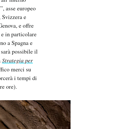
i”
, asse europeo
 Svizzera e
Genova, e offre
e in particolare
rno a Spagna e
sarà possibile il
a
Strategia per
fico merci su
rcerà i tempi di
re ore).