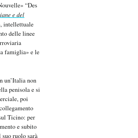
 Nouvelle» “Des
liane e del
, intellettuale
nto delle linee
erroviaria
la famiglia» e le
n un’Italia non
ella penisola e si
erciale, poi
l collegamento
sul Ticino: per
mento e subito
l suo ruolo sarà