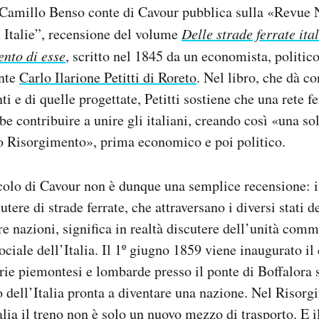
 Camillo Benso conte di Cavour pubblica sulla «Revue
 Italie”, recensione del volume
Delle strade ferrate ita
ento di esse
, scritto nel 1845 da un economista, politico
onte
Carlo Ilarione Petitti di Roreto
. Nel libro, che dà co
nti e di quelle progettate, Petitti sostiene che una rete f
be contribuire a unire gli italiani, creando così «una so
ro Risorgimento», prima economico e poi politico.
icolo di Cavour non è dunque una semplice recensione: i
utere di strade ferrate, che attraversano i diversi stati d
re nazioni, significa in realtà discutere dell’unità comm
sociale dell’Italia. Il 1º giugno 1859 viene inaugurato i
iarie piemontesi e lombarde presso il ponte di Boffalora 
o dell’Italia pronta a diventare una nazione.
Nel Risorgi
alia il treno non è solo un nuovo mezzo di trasporto. E i