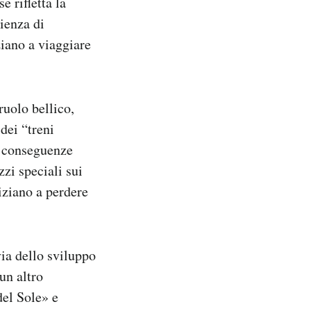
e rifletta la
ienza di
iano a viaggiare
ruolo bellico,
dei “treni
e conseguenze
zi speciali sui
iziano a perdere
ia dello sviluppo
un altro
del Sole» e