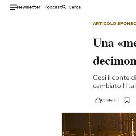
Newsletter
Podcast
Auto
ARTICOLO SPONS
Una «mer
HOME
Italia
Moda
decimo
Mondo
Libri
Politica
Consumismi
Così il conte d
Tecnologia
Storie/Idee
cambiato l’Ita
Internet
Ok Boomer!
Scienza
Media
Condividi
Cultura
Europa
Economia
Altrecose
Sport
Mondiali calcio 2026