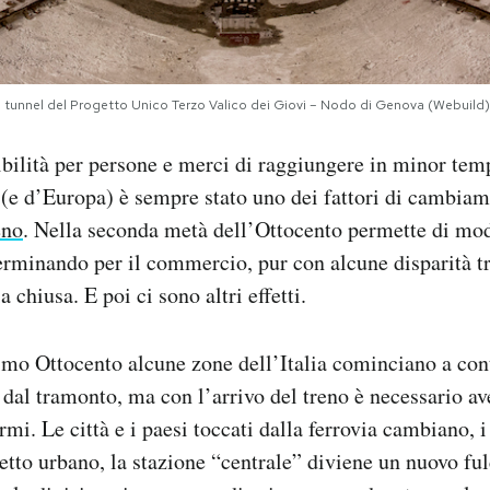
 tunnel del Progetto Unico Terzo Valico dei Giovi – Nodo di Genova (Webuild)
ibilità per persone e merci di raggiungere in minor temp
a (e d’Europa) è sempre stato uno dei fattori di cambia
eno
.
Nella seconda metà dell’Ottocento permette di mod
erminando per il commercio, pur con alcune disparità tr
 chiusa. E poi ci sono altri effetti.
rimo Ottocento alcune zone dell’Italia cominciano a cont
 dal tramonto, ma con l’arrivo del treno è necessario av
mi. Le città e i paesi toccati dalla ferrovia cambiano, i 
etto urbano, la stazione “centrale” diviene un nuovo ful