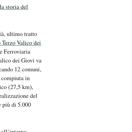
la storia del
tà, ultimo tratto
 Terzo Valico dei
e Ferroviaria
alico dei Giovi va
ccando 12 comuni,
 compiuta in
lico (27,5 km),
ealizzazione del
 più di 5.000
all’interno