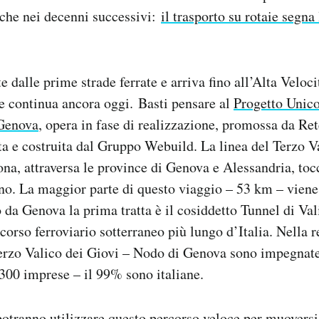
che nei decenni successivi:
il trasporto su rotaie segna 
e dalle prime strade ferrate e arriva fino all’Alta Veloci
he continua ancora oggi.
Basti pensare al
Progetto Unico
 Genova
, opera in fase di realizzazione, promossa da Ret
ata e costruita dal Gruppo Webuild.
La linea del Terzo V
na, attraversa le province di Genova e Alessandria, to
no. La maggior parte di questo viaggio – 53 km – viene
o da Genova la prima tratta
è il cosiddetto Tunnel di Va
rcorso ferroviario sotterraneo più lungo d’Italia.
Nella r
erzo Valico dei Giovi – Nodo di Genova sono impegnate
.300 imprese – il 99% sono italiane.
otranno utilizzare questo percorso veloce per muoversi 