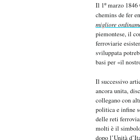
Il 1º marzo 1846
Notifiche mobile
Regala il Post
chemins de fer en
Hai bisogno di aiuto?
migliore ordinam
Esci
piemontese, il c
ferroviarie esiste
sviluppata potreb
basi per «il nost
Il successivo art
ancora unita, disc
collegano con alt
politica e infine 
delle reti ferrov
molti è il simbol
dopo l’Unità d’It