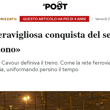
ORIZZATO
QUESTO ARTICOLO HA PIÙ DI
4 ANNI
Venerdì 
avigliosa conquista del s
nono»
i Cavour definiva il treno. Come la rete ferrovi
lia, uniformando persino il tempo