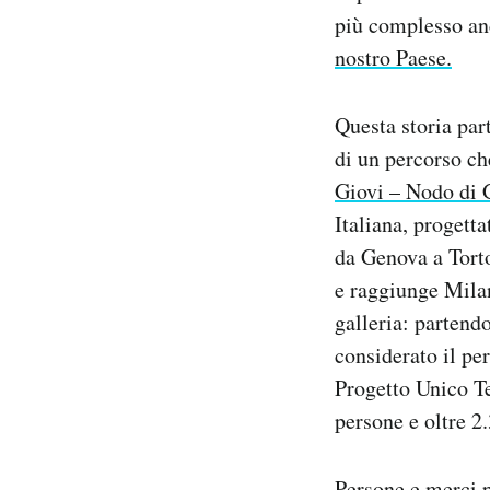
più complesso an
nostro Paese.
Questa storia part
di un percorso c
Giovi – Nodo di
Italiana, progett
da Genova a Torto
e raggiunge Mila
galleria: partend
considerato il pe
Progetto Unico T
persone e oltre 2
Persone e merci p