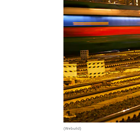
PODCAST
NEWSLETTER
I MIEI PREFERITI
SHOP
CALENDARIO
AREA PERSONALE
Area Personale
(Webuild)
Newsletter