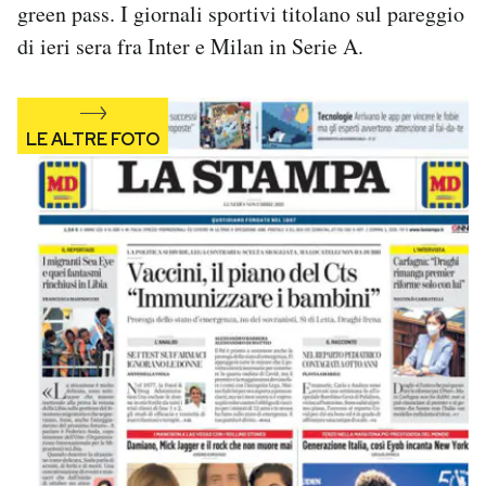
green pass. I giornali sportivi titolano sul pareggio
Notifiche mobile
di ieri sera fra Inter e Milan in Serie A.
Regala il Post
Hai bisogno di aiuto?
Esci