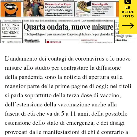
LE
ALTRE
PODCAST
FOTO
NEWSLETTER
I MIEI PREFERITI
L’andamento dei contagi da coronavirus e le nuove
misure allo studio per contrastare la diffusione
SHOP
della pandemia sono la notizia di apertura sulla
maggior parte delle prime pagine di oggi; nei titoli
CALENDARIO
si parla soprattutto della terza dose di vaccino,
dell’estensione della vaccinazione anche alla
fascia di età che va da 5 a 11 anni, della possibile
AREA PERSONALE
estensione dello stato di emergenza, e dei disagi
Area Personale
provocati dalle manifestazioni di chi è contrario al
Newsletter