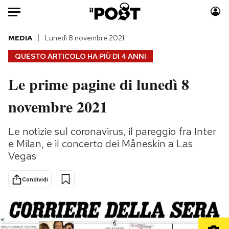
Auto
MEDIA
Lunedì 8 novembre 2021
QUESTO ARTICOLO HA PIÙ DI
4 ANNI
HOME
Le prime pagine di lunedì 8
Italia
Moda
novembre 2021
Mondo
Libri
Politica
Consumismi
Le notizie sul coronavirus, il pareggio fra Inter
Tecnologia
Storie/Idee
e Milan, e il concerto dei Måneskin a Las
Internet
Ok Boomer!
Vegas
Scienza
Media
Cultura
Europa
Condividi
Economia
Altrecose
Sport
Mondiali calcio 2026