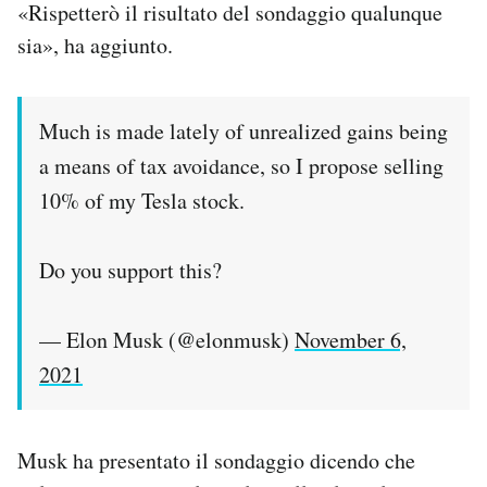
«Rispetterò il risultato del sondaggio qualunque
Notifiche mobile
sia», ha aggiunto.
Regala il Post
Hai bisogno di aiuto?
Esci
Much is made lately of unrealized gains being
a means of tax avoidance, so I propose selling
10% of my Tesla stock.
Do you support this?
— Elon Musk (@elonmusk)
November 6,
2021
Musk ha presentato il sondaggio dicendo che