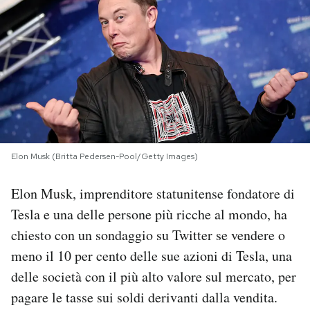
PODCAST
NEWSLETTER
I MIEI PREFERITI
Elon Musk (Britta Pedersen-Pool/Getty Images)
SHOP
Elon Musk, imprenditore statunitense fondatore di
CALENDARIO
Tesla e una delle persone più ricche al mondo, ha
chiesto con un sondaggio su Twitter se vendere o
meno il 10 per cento delle sue azioni di Tesla, una
AREA PERSONALE
delle società con il più alto valore sul mercato, per
Area Personale
pagare le tasse sui soldi derivanti dalla vendita.
Newsletter