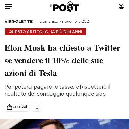
Auto
VIRGOLETTE
Domenica 7 novembre 2021
QUESTO ARTICOLO HA PIÙ DI
4 ANNI
HOME
Elon Musk ha chiesto a Twitter
Italia
Moda
se vendere il 10% delle sue
Mondo
Libri
Politica
Consumismi
azioni di Tesla
Tecnologia
Storie/Idee
Internet
Ok Boomer!
Per poterci pagare le tasse: «Rispetterò il
Scienza
Media
risultato del sondaggio qualunque sia»
Cultura
Europa
Economia
Altrecose
Condividi
Sport
Mondiali calcio 2026