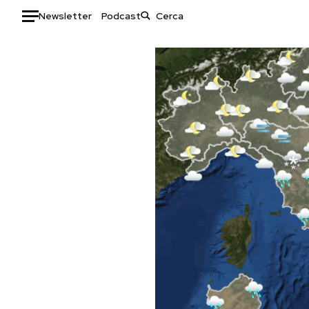
Newsletter
Podcast
Auto
HOME
Italia
Moda
Mondo
Libri
Politica
Consumismi
Tecnologia
Storie/Idee
Internet
Ok Boomer!
Scienza
Media
Cultura
Europa
Economia
Altrecose
Sport
Mondiali calcio 2026