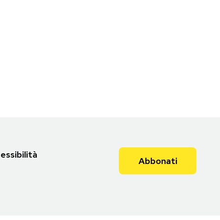
essibilità
Abbonati