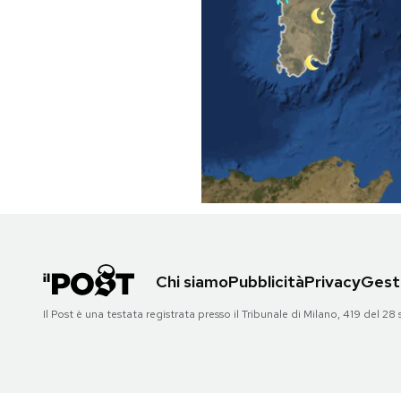
PODCAST
NEWSLETTER
I MIEI PREFERITI
SHOP
CALENDARIO
Chi siamo
Pubblicità
Privacy
Gesti
Il Post è una testata registrata presso il Tribunale di Milano, 419 del
AREA PERSONALE
Area Personale
Newsletter