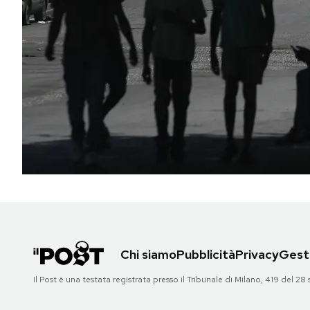
PODCAST
NEWSLETTER
I MIEI PREFERITI
SHOP
CALENDARIO
Chi siamo
Pubblicità
Privacy
Gesti
AREA PERSONALE
Il Post è una testata registrata presso il Tribunale di Milano, 419 del
Area Personale
Newsletter