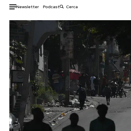
Newsletter
Podcast
Auto
HOME
Italia
Moda
Mondo
Libri
Politica
Consumismi
Tecnologia
Storie/Idee
Internet
Ok Boomer!
Scienza
Media
Cultura
Europa
Economia
Altrecose
Sport
Mondiali calcio 2026