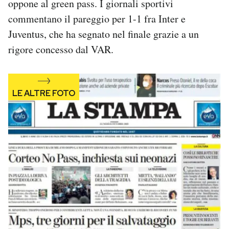
oppone al green pass. I giornali sportivi
Notifiche mobile
commentano il pareggio per 1-1 fra Inter e
Regala il Post
Juventus, che ha segnato nel finale grazie a un
Hai bisogno di aiuto?
rigore concesso dal VAR.
Esci