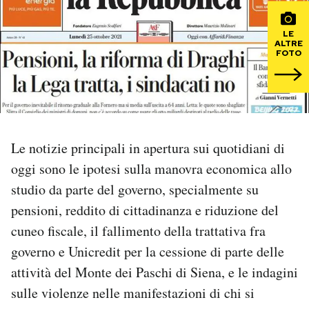
PODCAST
LE
ALTRE
FOTO
NEWSLETTER
I MIEI PREFERITI
Le notizie principali in apertura sui quotidiani di
SHOP
oggi sono le ipotesi sulla manovra economica allo
studio da parte del governo, specialmente su
pensioni, reddito di cittadinanza e riduzione del
CALENDARIO
cuneo fiscale, il fallimento della trattativa fra
governo e Unicredit per la cessione di parte delle
AREA PERSONALE
attività del Monte dei Paschi di Siena, e le indagini
Area Personale
sulle violenze nelle manifestazioni di chi si
Newsletter