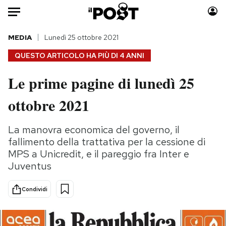
Auto
MEDIA
Lunedì 25 ottobre 2021
QUESTO ARTICOLO HA PIÙ DI
4 ANNI
HOME
Le prime pagine di lunedì 25
Italia
Moda
ottobre 2021
Mondo
Libri
Politica
Consumismi
La manovra economica del governo, il
Tecnologia
Storie/Idee
fallimento della trattativa per la cessione di
Internet
Ok Boomer!
MPS a Unicredit, e il pareggio fra Inter e
Scienza
Media
Juventus
Cultura
Europa
Economia
Altrecose
Condividi
Sport
Mondiali calcio 2026