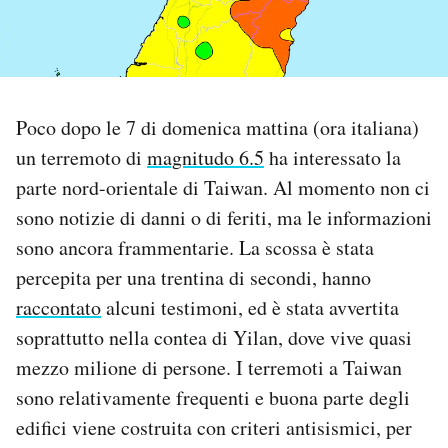
PODCAST
NEWSLETTER
Poco dopo le 7 di domenica mattina (ora italiana)
un terremoto di
magnitudo 6.5
ha interessato la
I MIEI PREFERITI
parte nord-orientale di Taiwan. Al momento non ci
sono notizie di danni o di feriti, ma le informazioni
SHOP
sono ancora frammentarie. La scossa è stata
percepita per una trentina di secondi, hanno
raccontato
alcuni testimoni, ed è stata avvertita
CALENDARIO
soprattutto nella contea di Yilan, dove vive quasi
mezzo milione di persone. I terremoti a Taiwan
AREA PERSONALE
sono relativamente frequenti e buona parte degli
Area Personale
edifici viene costruita con criteri antisismici, per
Newsletter