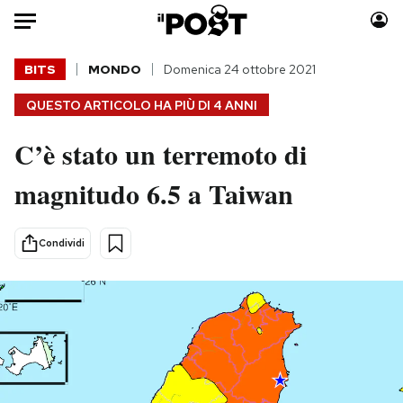
Auto
BITS
MONDO
Domenica 24 ottobre 2021
QUESTO ARTICOLO HA PIÙ DI
4 ANNI
HOME
C’è stato un terremoto di
Italia
Moda
Mondo
Libri
magnitudo 6.5 a Taiwan
Politica
Consumismi
Tecnologia
Storie/Idee
Condividi
Internet
Ok Boomer!
Scienza
Media
Cultura
Europa
Economia
Altrecose
Sport
Mondiali calcio 2026