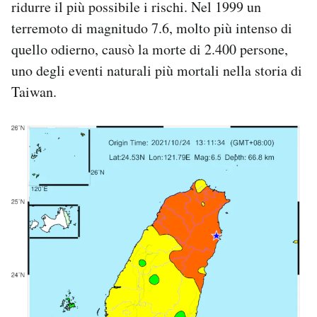
ridurre il più possibile i rischi. Nel 1999 un
Notifiche mobile
terremoto di magnitudo 7.6, molto più intenso di
Regala il Post
quello odierno, causò la morte di 2.400 persone,
Hai bisogno di aiuto?
Esci
uno degli eventi naturali più mortali nella storia di
Taiwan.