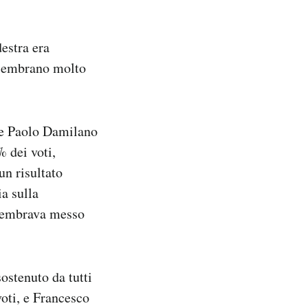
estra era
 sembrano molto
ore Paolo Damilano
% dei voti,
un risultato
ia sulla
a sembrava messo
ostenuto da tutti
voti, e Francesco