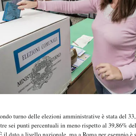
condo turno delle elezioni amministrative è stata del 33
tre sei punti percentuali in meno rispetto al 39,86% de
È il dato a livello nazionale, ma a Roma per esempio è 