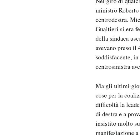
Nel giro di qualc
ministro Roberto 
centrodestra. Mic
Gualtieri si era f
della sindaca usc
avevano preso il 
soddisfacente, in
centrosinistra av
Ma gli ultimi gi
cose per la coali
difficoltà la lead
di destra e a pro
insistito molto s
manifestazione a