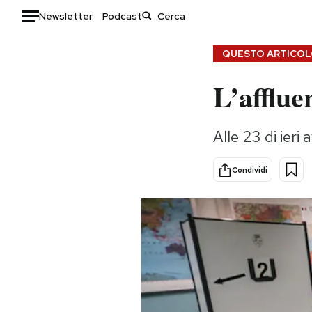
Newsletter
Podcast
Auto
QUESTO ARTICOLO
L’afflue
HOME
Italia
Moda
Alle 23 di ier
Mondo
Libri
Politica
Consumismi
Condividi
Tecnologia
Storie/Idee
Internet
Ok Boomer!
Scienza
Media
Cultura
Europa
Economia
Altrecose
Sport
Mondiali calcio 2026