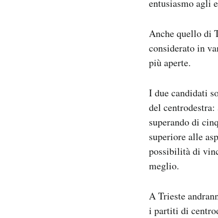
entusiasmo agli el
Anche quello di T
considerato in v
più aperte.
I due candidati s
del centrodestra:
superando di cinq
superiore alle asp
possibilità di vi
meglio.
A Trieste andrann
i partiti di cent