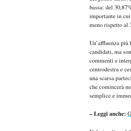
Notifiche mobile
bassa: del 30,87%
Regala il Post
importante in cui 
Hai bisogno di aiuto?
meno rispetto al 
Esci
Un’affluenza più 
candidati, ma son
commenti e interpr
centrodestra e ce
una scarsa partec
che comincerà nel
semplice e immedi
– Leggi anche:
G