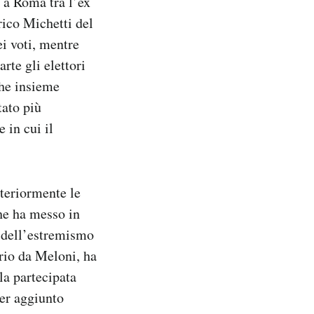
 a Roma tra l’ex
rico Michetti del
i voti, mentre
rte gli elettori
che insieme
tato più
 in cui il
teriormente le
che ha messo in
re dell’estremismo
prio da Meloni, ha
la partecipata
er aggiunto