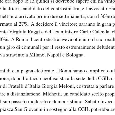
he ora dopo le 15 quindi si dovrebbe sapere chi ha vinto
Gualtieri, candidato del centrosinistra, e l’avvocato En
hetti era arrivato primo due settimane fa, con il 30% de
ermato al 27%. A decidere il vincitore saranno in gran pa
ente Virginia Raggi e dell’ex ministro Carlo Calenda, 
40%. A Roma il centrodestra aveva ottenuto il suo risul
 un giro di comunali per il resto estremamente deludente
eva stravinto a Milano, Napoli e Bologna.
orni di campagna elettorale a Roma hanno complicato ul
zione, dopo l’attacco neofascista alla sede della CGIL 
er di Fratelli d’Italia Giorgia Meloni, costretta a parla
vare a distanziarsene. Michetti, un candidato scelto pro
ul suo passato moderato e democristiano. Sabato invece 
 piazza San Giovanni in sostegno alla CGIL potrebbe av