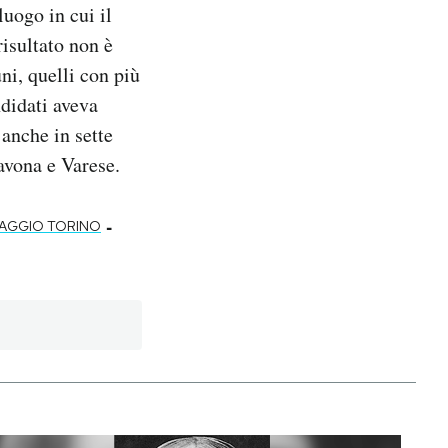
uogo in cui il
risultato non è
ni, quelli con più
ndidati aveva
 anche in sette
avona e Varese.
-
AGGIO TORINO