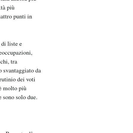
ttà più
attro punti in
di liste e
reoccupazioni,
chi, tra
o svantaggiato da
utinio dei voti
è molto più
e sono solo due.