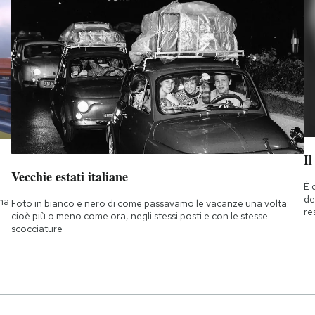
Il
Vecchie estati italiane
È 
de
 ma
Foto in bianco e nero di come passavamo le vacanze una volta:
re
cioè più o meno come ora, negli stessi posti e con le stesse
scocciature