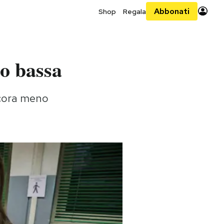
Abbonati
Shop
Regala
to bassa
ancora meno