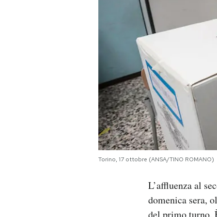
PODCAST
NEWSLETTER
I MIEI PREFERITI
SHOP
CALENDARIO
Torino, 17 ottobre (ANSA/TINO ROMANO)
AREA PERSONALE
L’affluenza al se
domenica sera, ol
Area Personale
Newsletter
del primo turno. 