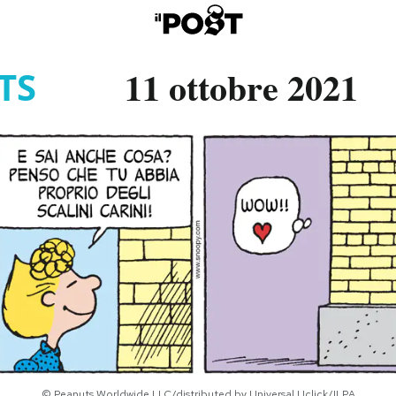
11 ottobre 2021
TS
© Peanuts Worldwide LLC/distributed by Universal Uclick/ILPA