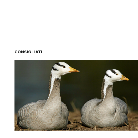
PODCAST
NEWSLETTER
CONSIGLIATI
I MIEI PREFERITI
SHOP
CALENDARIO
AREA PERSONALE
Area Personale
Newsletter