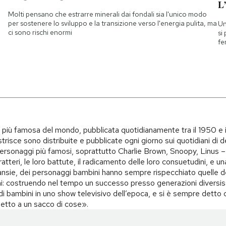
L
Molti pensano che estrarre minerali dai fondali sia l'unico modo
per sostenere lo sviluppo e la transizione verso l'energia pulita, ma
Un
ci sono rischi enormi
si
fe
i più famosa del mondo, pubblicata quotidianamente tra il 1950 e 
trisce sono distribuite e pubblicate ogni giorno sui quotidiani di d
i personaggi più famosi, soprattutto Charlie Brown, Snoopy, Linus – 
teri, le loro battute, il radicamento delle loro consuetudini, e una 
i, ansie, dei personaggi bambini hanno sempre rispecchiato quelle d
i: costruendo nel tempo un successo presso generazioni diversiss
o di bambini in uno show televisivo dell’epoca, e si è sempre det
spetto a un sacco di cose».