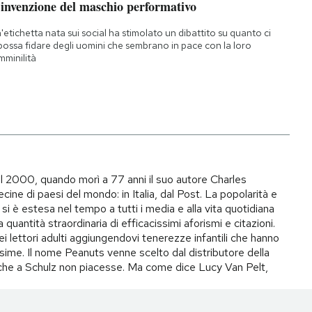
’invenzione del maschio performativo
'etichetta nata sui social ha stimolato un dibattito su quanto ci
 possa fidare degli uomini che sembrano in pace con la loro
mminilità
il 2000, quando morì a 77 anni il suo autore Charles
ecine di paesi del mondo: in Italia, dal Post. La popolarità e
si è estesa nel tempo a tutti i media e alla vita quotidiana
quantità straordinaria di efficacissimi aforismi e citazioni.
ei lettori adulti aggiungendovi tenerezze infantili che hanno
ime. Il nome Peanuts venne scelto dal distributore della
to che a Schulz non piacesse. Ma come dice Lucy Van Pelt,