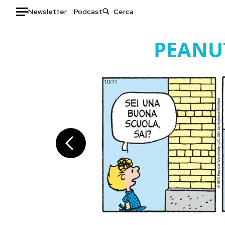
Newsletter
Podcast
Auto
PEANU
HOME
Italia
Moda
Mondo
Libri
Politica
Consumismi
Tecnologia
Storie/Idee
Internet
Ok Boomer!
Scienza
Media
Cultura
Europa
Economia
Altrecose
Sport
Mondiali calcio 2026