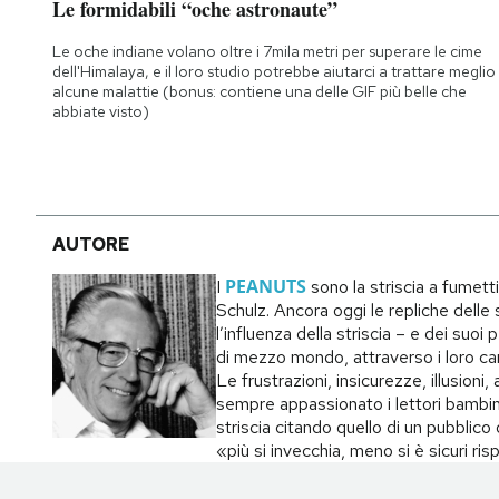
Le formidabili “oche astronaute”
Notifiche mobile
Regala il Post
Le oche indiane volano oltre i 7mila metri per superare le cime
dell'Himalaya, e il loro studio potrebbe aiutarci a trattare meglio
Hai bisogno di aiuto?
alcune malattie (bonus: contiene una delle GIF più belle che
Esci
abbiate visto)
AUTORE
PEANUTS
I
sono la striscia a fumett
Schulz. Ancora oggi le repliche delle s
l’influenza della striscia – e dei suo
di mezzo mondo, attraverso i loro carat
Le frustrazioni, insicurezze, illusion
sempre appassionato i lettori bambin
striscia citando quello di un pubblic
«più si invecchia, meno si è sicuri ri