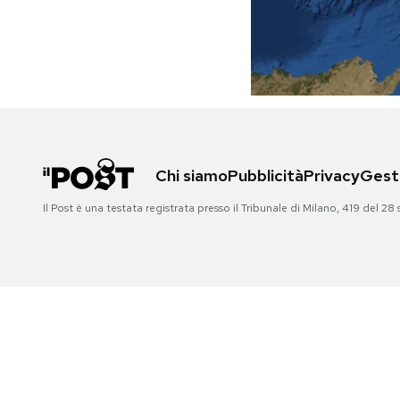
PODCAST
NEWSLETTER
I MIEI PREFERITI
Chi siamo
Pubblicità
Privacy
Gesti
Il Post è una testata registrata presso il Tribunale di Milano, 419 del
SHOP
CALENDARIO
AREA PERSONALE
Area Personale
Newsletter