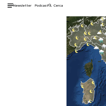
Newsletter
Podcast
Auto
HOME
Italia
Moda
Mondo
Libri
Politica
Consumismi
Tecnologia
Storie/Idee
Internet
Ok Boomer!
Scienza
Media
Cultura
Europa
Economia
Altrecose
Sport
Mondiali calcio 2026