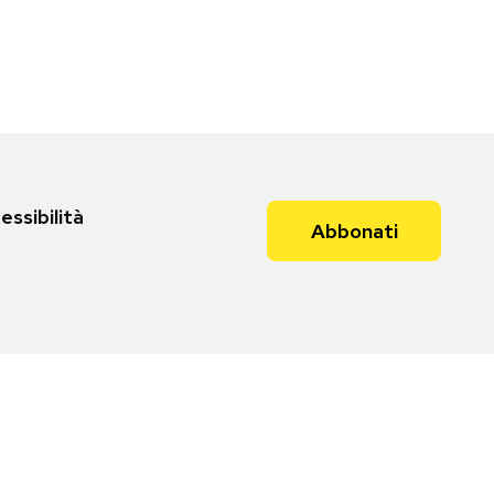
essibilità
Abbonati