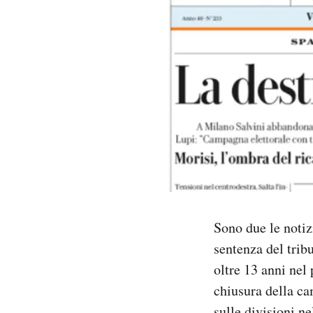
PODCAST
NEWSLETTER
I MIEI PREFERITI
SHOP
CALENDARIO
Sono due le notizi
sentenza del tri
AREA PERSONALE
oltre 13 anni nel 
chiusura della ca
Area Personale
Newsletter
sulle divisioni n