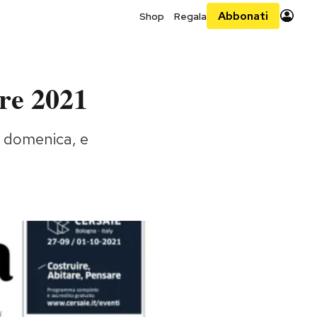
Abbonati
Shop
Regala
bre 2021
i domenica, e