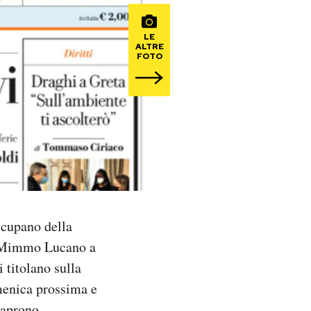
LE
ALTRE
FOTO
occupano della
ce Mimmo Lucano a
i titolano sulla
menica prossima e
e aprono