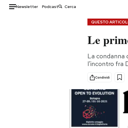
Newsletter
Podcast
Auto
QUESTO ARTICOLO
Le prime
HOME
Italia
Moda
La condanna d
Mondo
Libri
l'incontro fra
Politica
Consumismi
Tecnologia
Storie/Idee
Condividi
Internet
Ok Boomer!
Scienza
Media
Cultura
Europa
Economia
Altrecose
Sport
Mondiali calcio 2026