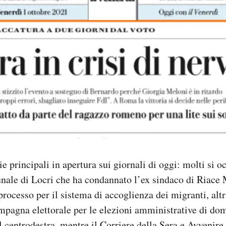
e principali in apertura sui giornali di oggi: molti si 
bunale di Locri che ha condannato l’ex sindaco di Ria
processo per il sistema di accoglienza dei migranti, altr
mpagna elettorale per le elezioni amministrative di do
el centrodestra, mentre il Corriere della Sera e Avvenir