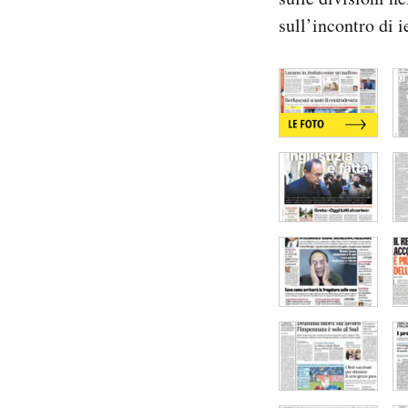
Notifiche mobile
sull’incontro di 
Regala il Post
Hai bisogno di aiuto?
Esci