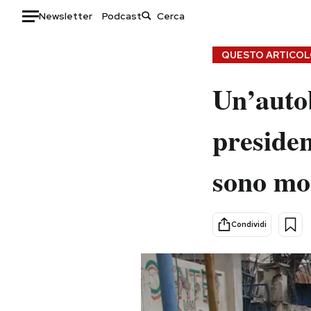
Newsletter
Podcast
Auto
QUESTO ARTICOLO
HOME
Un’autob
Italia
Moda
presiden
Mondo
Libri
Politica
Consumismi
sono mo
Tecnologia
Storie/Idee
Internet
Ok Boomer!
Scienza
Media
Condividi
Cultura
Europa
Economia
Altrecose
Sport
Mondiali calcio 2026