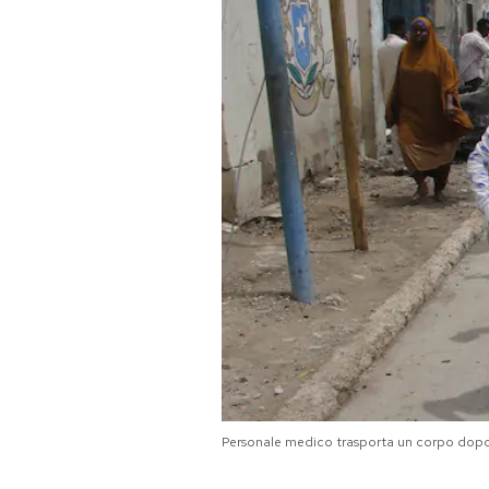
PODCAST
NEWSLETTER
I MIEI PREFERITI
SHOP
CALENDARIO
AREA PERSONALE
Personale medico trasporta un corpo dop
Area Personale
Newsletter