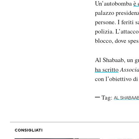
Un’autobomba
è 
Notifiche mobile
palazzo presidenz
Regala il Post
persone. I feriti 
Hai bisogno di aiuto?
Esci
polizia. L’attacco
blocco, dove spes
Al Shabaab, un gr
ha scritto
Associa
con l’obiettivo di
Tag:
AL SHABAA
CONSIGLIATI