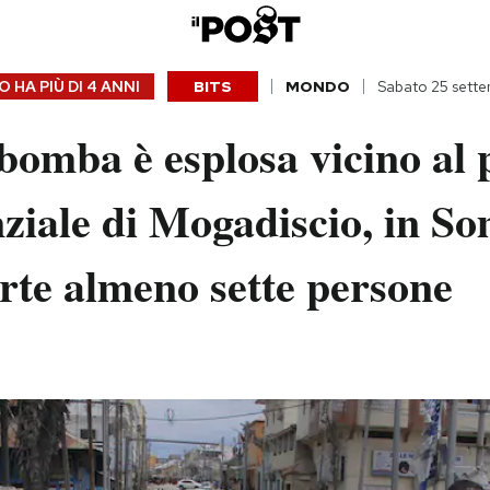
 HA PIÙ DI
4 ANNI
BITS
MONDO
Sabato 25 sette
omba è esplosa vicino al 
ziale di Mogadiscio, in So
rte almeno sette persone