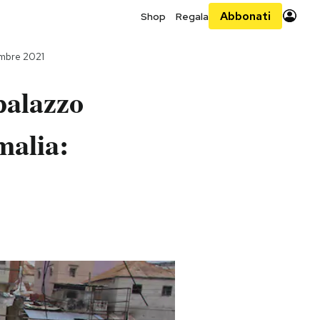
Abbonati
Shop
Regala
mbre 2021
palazzo
malia: