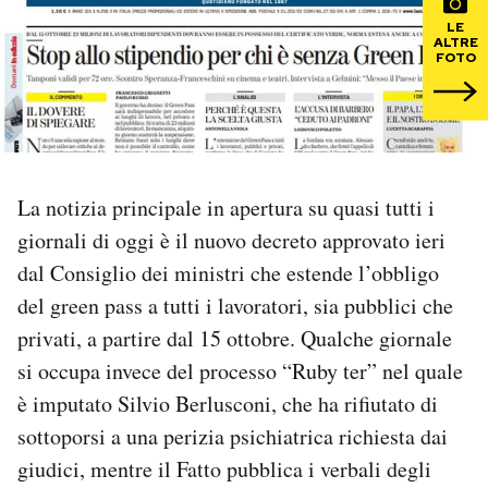
LE
ALTRE
PODCAST
FOTO
NEWSLETTER
I MIEI PREFERITI
La notizia principale in apertura su quasi tutti i
giornali di oggi è il nuovo decreto approvato ieri
SHOP
dal Consiglio dei ministri che estende l’obbligo
del green pass a tutti i lavoratori, sia pubblici che
CALENDARIO
privati, a partire dal 15 ottobre. Qualche giornale
si occupa invece del processo “Ruby ter” nel quale
è imputato Silvio Berlusconi, che ha rifiutato di
AREA PERSONALE
sottoporsi a una perizia psichiatrica richiesta dai
Area Personale
giudici, mentre il Fatto pubblica i verbali degli
Newsletter