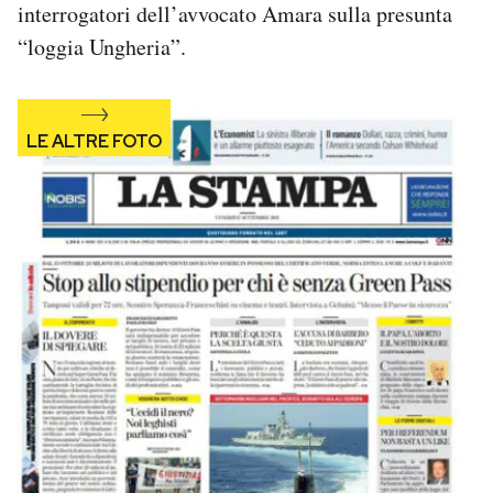
interrogatori dell’avvocato Amara sulla presunta
Notifiche mobile
“loggia Ungheria”.
Regala il Post
Hai bisogno di aiuto?
Esci