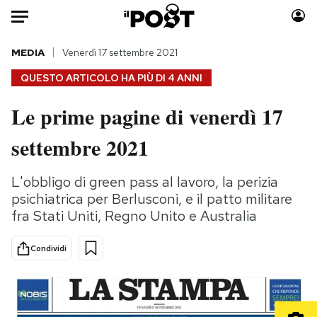
Auto
MEDIA
Venerdì 17 settembre 2021
QUESTO ARTICOLO HA PIÙ DI
4 ANNI
HOME
Le prime pagine di venerdì 17
Italia
Moda
settembre 2021
Mondo
Libri
Politica
Consumismi
L'obbligo di green pass al lavoro, la perizia
Tecnologia
Storie/Idee
psichiatrica per Berlusconi, e il patto militare
Internet
Ok Boomer!
fra Stati Uniti, Regno Unito e Australia
Scienza
Media
Cultura
Europa
Condividi
Economia
Altrecose
Sport
Mondiali calcio 2026