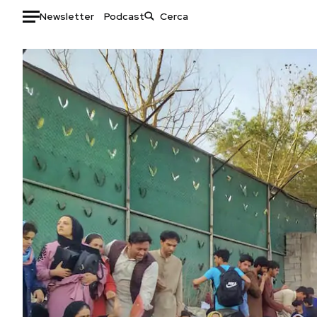
Newsletter
Podcast
Auto
HOME
Italia
Moda
Mondo
Libri
Politica
Consumismi
Tecnologia
Storie/Idee
Internet
Ok Boomer!
Scienza
Media
Cultura
Europa
Economia
Altrecose
Sport
Mondiali calcio 2026