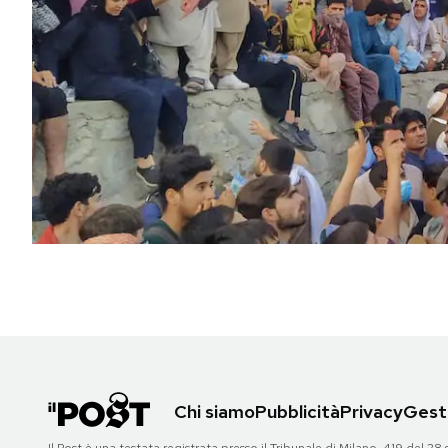
PODCAST
NEWSLETTER
I MIEI PREFERITI
SHOP
CALENDARIO
AREA PERSONALE
Chi siamo
Pubblicità
Privacy
Gesti
Area Personale
Newsletter