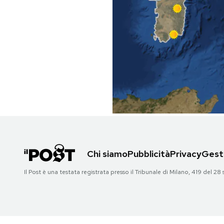
PODCAST
NEWSLETTER
I MIEI PREFERITI
SHOP
CALENDARIO
Chi siamo
Pubblicità
Privacy
Gesti
Il Post è una testata registrata presso il Tribunale di Milano, 419 del
AREA PERSONALE
Area Personale
Newsletter