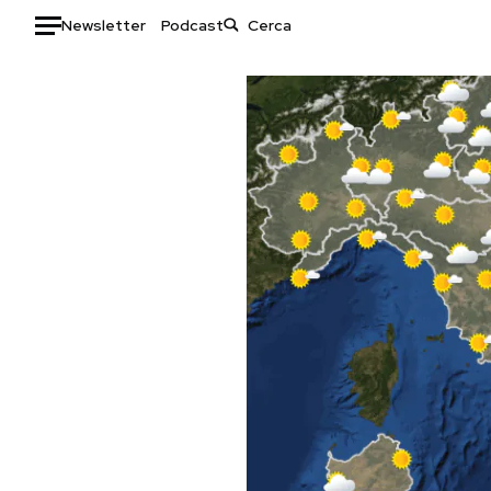
Newsletter
Podcast
Auto
HOME
Italia
Moda
Mondo
Libri
Politica
Consumismi
Tecnologia
Storie/Idee
Internet
Ok Boomer!
Scienza
Media
Cultura
Europa
Economia
Altrecose
Sport
Mondiali calcio 2026