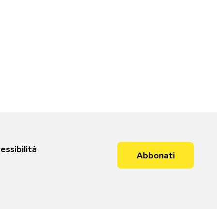
essibilità
Abbonati