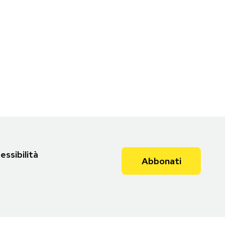
essibilità
Abbonati