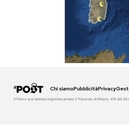
PODCAST
NEWSLETTER
I MIEI PREFERITI
SHOP
CALENDARIO
Chi siamo
Pubblicità
Privacy
Gesti
Il Post è una testata registrata presso il Tribunale di Milano, 419 del
AREA PERSONALE
Area Personale
Newsletter