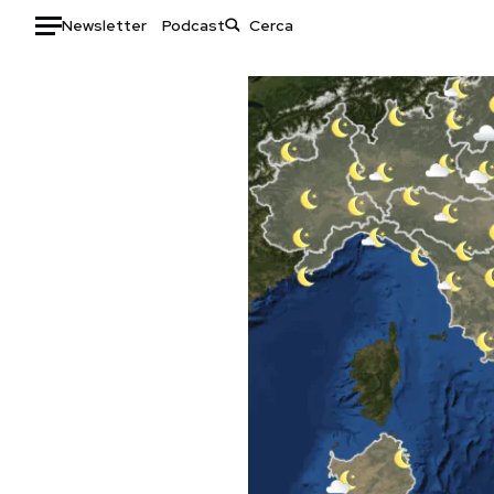
Newsletter
Podcast
Auto
HOME
Italia
Moda
Mondo
Libri
Politica
Consumismi
Tecnologia
Storie/Idee
Internet
Ok Boomer!
Scienza
Media
Cultura
Europa
Economia
Altrecose
Sport
Mondiali calcio 2026