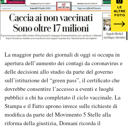
LE
ALTRE
PODCAST
FOTO
NEWSLETTER
I MIEI PREFERITI
La maggior parte dei giornali di oggi si occupa in
apertura dell’aumento dei contagi da coronavirus e
SHOP
delle decisioni allo studio da parte del governo
sull’istituzione del “green pass”, il certificato che
CALENDARIO
dovrebbe consentire l’accesso a eventi e luoghi
pubblici a chi ha completato il ciclo vaccinale. La
Stampa e il Fatto aprono invece sulle richieste di
AREA PERSONALE
modifica da parte del Movimento 5 Stelle alla
Area Personale
riforma della giustizia, Domani ricorda il
Newsletter