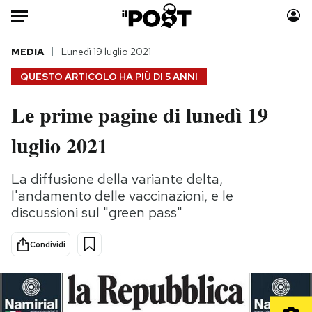
Auto
MEDIA
Lunedì 19 luglio 2021
QUESTO ARTICOLO HA PIÙ DI
5 ANNI
HOME
Le prime pagine di lunedì 19
Italia
Moda
luglio 2021
Mondo
Libri
Politica
Consumismi
La diffusione della variante delta,
Tecnologia
Storie/Idee
l'andamento delle vaccinazioni, e le
Internet
Ok Boomer!
discussioni sul "green pass"
Scienza
Media
Cultura
Europa
Condividi
Economia
Altrecose
Sport
Mondiali calcio 2026