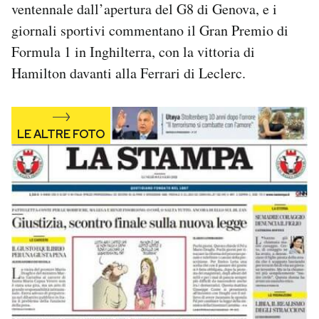
ventennale dall’apertura del G8 di Genova, e i
Notifiche mobile
giornali sportivi commentano il Gran Premio di
Regala il Post
Hai bisogno di aiuto?
Formula 1 in Inghilterra, con la vittoria di
Esci
Hamilton davanti alla Ferrari di Leclerc.