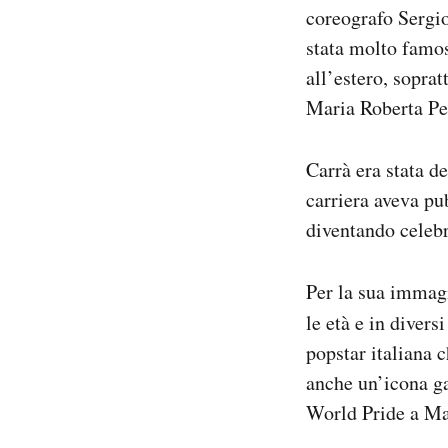
coreografo Sergio
Notifiche mobile
Regala il Post
stata molto famosa
Hai bisogno di aiuto?
all’estero, sopra
Esci
Maria Roberta Pel
Carrà era stata de
carriera aveva pu
diventando celebr
Per la sua immagi
le età e in divers
popstar italiana 
anche un’icona ga
World Pride a Ma