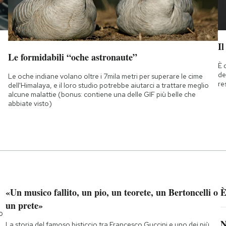
Il
Le formidabili “oche astronaute”
È 
de
Le oche indiane volano oltre i 7mila metri per superare le cime
re
dell'Himalaya, e il loro studio potrebbe aiutarci a trattare meglio
alcune malattie (bonus: contiene una delle GIF più belle che
abbiate visto)
«Un musico fallito, un pio, un teorete, un Bertoncelli o
È
un prete»
o
N
La storia del famoso bisticcio tra Francesco Guccini e uno dei più