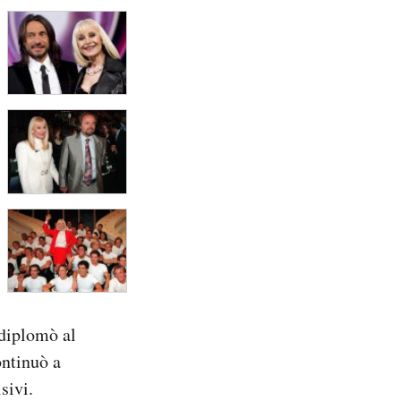
 diplomò al
ontinuò a
sivi.