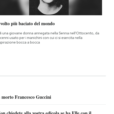
 volto più baciato del mondo
di una giovane donna annegata nella Senna nell'Ottocento, da
cenni usato per i manichini con cui ci si esercita nella
spirazione bocca a bocca
 morto Francesco Guccini
on chiedete alla vostra edicola se ha Elle con il