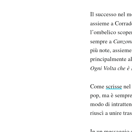
Il successo nel m
assieme a Corrado
l’ombelico scope
sempre a
Canzon
più note, assieme
principalmente al
Ogni Volta che è
Come
scrisse
nel 
pop, ma è sempre 
modo di intrattene
riuscì a unire tr
In un messaggio 