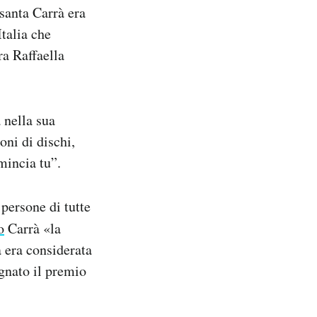
santa Carrà era
Italia che
ra Raffaella
a nella sua
oni di dischi,
mincia tu”.
 persone di tutte
o
Carrà «la
à era considerata
egnato il premio