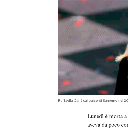
PODCAST
NEWSLETTER
I MIEI PREFERITI
SHOP
CALENDARIO
Raffaella Carrà sul palco di Sanremo nel 
AREA PERSONALE
Lunedì è morta a 
Area Personale
aveva da poco com
Newsletter