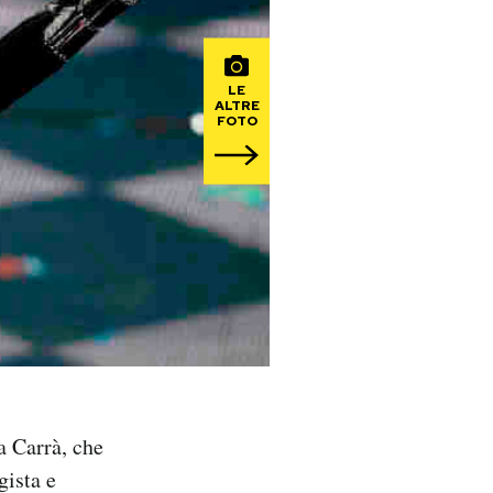
LE
ALTRE
FOTO
a Carrà, che
gista e