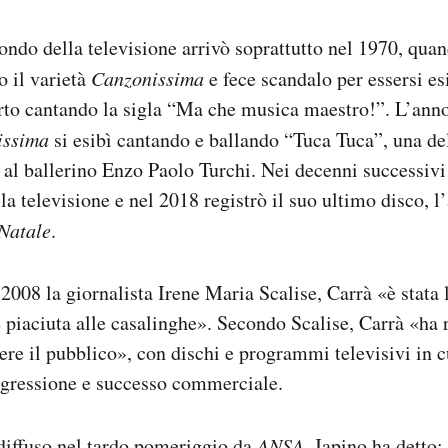
ondo della televisione arrivò soprattutto nel 1970, qua
 il varietà
Canzonissima
e fece scandalo per essersi es
rto cantando la sigla “Ma che musica maestro!”. L’ann
issima
si esibì cantando e ballando “Tuca Tuca”, una de
 al ballerino Enzo Paolo Turchi. Nei decenni successivi
la televisione e nel 2018 registrò il suo ultimo disco, l
 Natale
.
2008 la giornalista Irene Maria Scalise, Carrà «è stata
piaciuta alle casalinghe». Secondo Scalise, Carrà «ha r
re il pubblico», con dischi e programmi televisivi in cu
asgressione e successo commerciale.
diffuso nel tardo pomeriggio da
ANSA
, Japino ha detto: