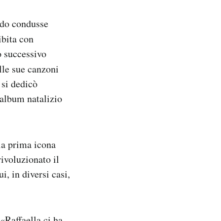
ndo condusse
ibita con
o successivo
lle sue canzoni
 si dedicò
’album natalizio
 la prima icona
ivoluzionato il
i, in diversi casi,
 «Raffaella ci ha