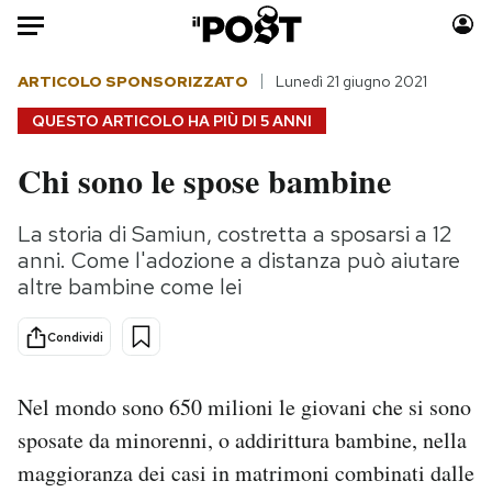
Auto
ARTICOLO SPONSORIZZATO
Lunedì 21 giugno 2021
QUESTO ARTICOLO HA PIÙ DI
5 ANNI
HOME
Chi sono le spose bambine
Italia
Moda
Mondo
Libri
La storia di Samiun, costretta a sposarsi a 12
Politica
Consumismi
anni. Come l'adozione a distanza può aiutare
Tecnologia
Storie/Idee
altre bambine come lei
Internet
Ok Boomer!
Condividi
Scienza
Media
Cultura
Europa
Nel mondo sono 650 milioni le giovani che si sono
Economia
Altrecose
sposate da minorenni, o addirittura bambine, nella
Sport
Mondiali calcio 2026
maggioranza dei casi in matrimoni combinati dalle