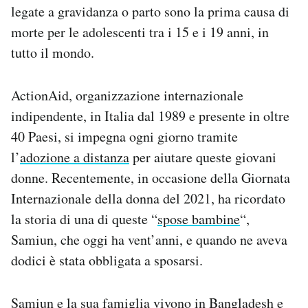
legate a gravidanza o parto sono la prima causa di
Notifiche mobile
Regala il Post
morte per le adolescenti tra i 15 e i 19 anni, in
Hai bisogno di aiuto?
tutto il mondo.
Esci
ActionAid, organizzazione internazionale
indipendente, in Italia dal 1989 e presente in oltre
40 Paesi, si impegna ogni giorno tramite
l’
adozione a distanza
per aiutare queste giovani
donne. Recentemente, in occasione della Giornata
Internazionale della donna del 2021, ha ricordato
la storia di una di queste “
spose bambine
“,
Samiun, che oggi ha vent’anni, e quando ne aveva
dodici è stata obbligata a sposarsi.
Samiun e la sua famiglia vivono in Bangladesh e