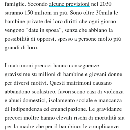
famiglie. Secondo
alcune previsioni
nel 2030
saranno 150 milioni in più. Sono oltre 30mila le
PODCAST
bambine private dei loro diritti che ogni giorno
vengono “date in sposa”, senza che abbiano la
NEWSLETTER
possibilità di opporsi, spesso a persone molto più
grandi di loro.
I MIEI PREFERITI
I matrimoni precoci hanno conseguenze
SHOP
gravissime su milioni di bambine e giovani donne
per diversi motivi. Questi matrimoni causano
CALENDARIO
abbandono scolastico, favoriscono casi di violenza
e abusi domestici, isolamento sociale e mancanza
AREA PERSONALE
di indipendenza ed emancipazione. Le gravidanze
precoci inoltre hanno elevati rischi di mortalità sia
Area Personale
per la madre che per il bambino: le complicanze
Newsletter